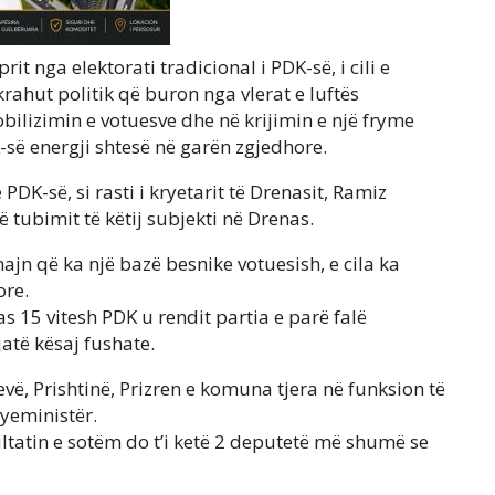
t nga elektorati tradicional i PDK-së, i cili e
rahut politik që buron nga vlerat e luftës
obilizimin e votuesve dhe në krijimin e një fryme
-së energji shtesë në garën zgjedhore.
PDK-së, si rasti i kryetarit të Drenasit, Ramiz
ë tubimit të këtij subjekti në Drenas.
majn që ka një bazë besnike votuesish, e cila ka
ore.
 15 vitesh PDK u rendit partia e parë falë
atë kësaj fushate.
vë, Prishtinë, Prizren e komuna tjera në funksion të
yeministër.
ultatin e sotëm do t’i ketë 2 deputetë më shumë se