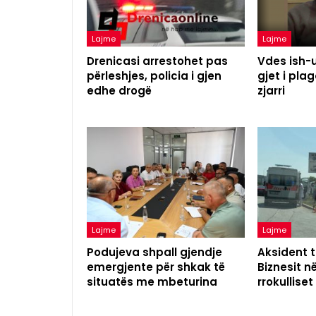
Lajme
Lajme
Drenicasi arrestohet pas
Vdes ish-u
përleshjes, policia i gjen
gjet i pl
edhe drogë
zjarri
Lajme
Lajme
Podujeva shpall gjendje
Aksident t
emergjente për shkak të
Biznesit n
situatës me mbeturina
rrokulliset