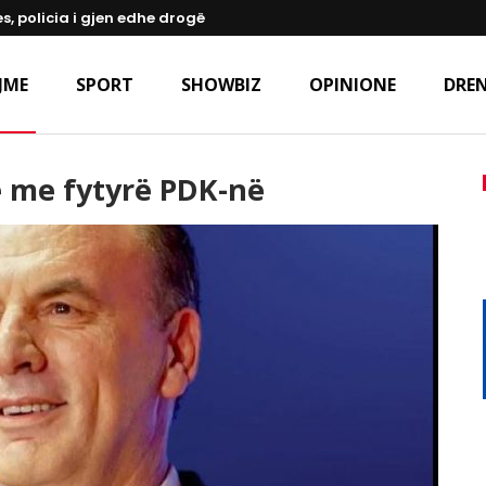
s, policia i gjen edhe drogë
JME
SPORT
SHOWBIZ
OPINIONE
DREN
rë me fytyrë PDK-në