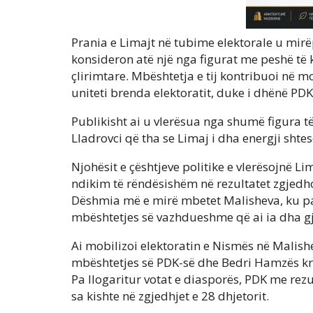
Prania e Limajt në tubime elektorale u mirëpri
konsideron atë një nga figurat me peshë të k
çlirimtare. Mbështetja e tij kontribuoi në m
uniteti brenda elektoratit, duke i dhënë PDK
Publikisht ai u vlerësua nga shumë figura të 
Lladrovci që tha se Limaj i dha energji shtes
Njohësit e çështjeve politike e vlerësojnë Li
ndikim të rëndësishëm në rezultatet zgjedh
Dëshmia më e mirë mbetet Malisheva, ku pas
mbështetjes së vazhdueshme që ai ia dha gj
Ai mobilizoi elektoratin e Nismës në Malishe
mbështetjes së PDK-së dhe Bedri Hamzës kr
Pa llogaritur votat e diasporës, PDK me rez
sa kishte në zgjedhjet e 28 dhjetorit.