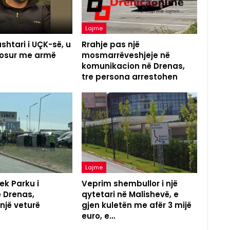
Lajme
shtari i UÇK-së, u
Rrahje pas një
agosur me armë
mosmarrëveshjeje në
komunikacion në Drenas,
tre persona arrestohen
Lajme
ek Parku i
Veprim shembullor i një
ë Drenas,
qytetari në Malishevë, e
 një veturë
gjen kuletën me afër 3 mijë
euro, e…