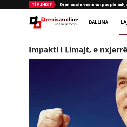
TË FUNDIT
Drenicasi arrestohet pas përleshje
BALLINA
LA
Impakti i Limajt, e nxjer