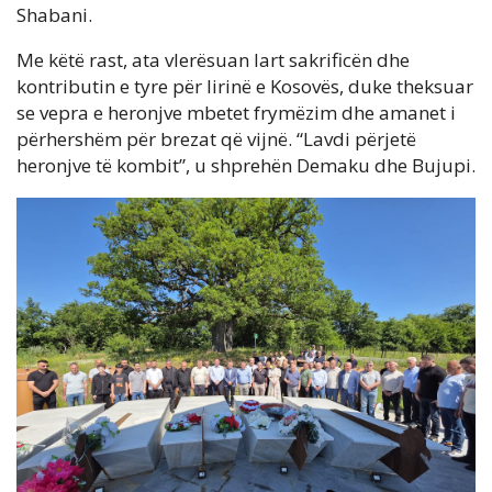
Shabani.
Me këtë rast, ata vlerësuan lart sakrificën dhe
kontributin e tyre për lirinë e Kosovës, duke theksuar
se vepra e heronjve mbetet frymëzim dhe amanet i
përhershëm për brezat që vijnë. “Lavdi përjetë
heronjve të kombit”, u shprehën Demaku dhe Bujupi.