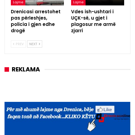
Lajme
Lajme
Drenicasi arrestohet
Vdes ish-ushtari i
pas përleshjes,
UÇK-së, u gjet i
policia i gjen edhe
plagosur me armë
drogë
zjarri
PREV
NEXT
REKLAMA