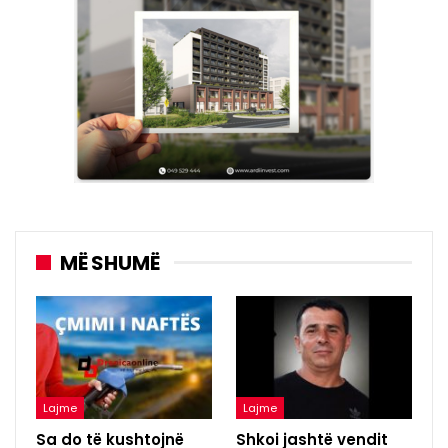
MË SHUMË
Lajme
Lajme
Sa do të kushtojnë
Shkoi jashtë vendit