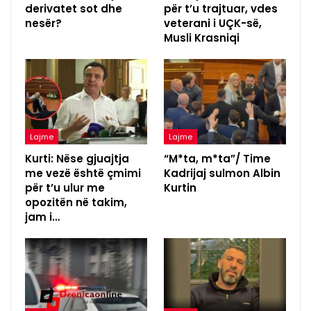
derivatet sot dhe
për t’u trajtuar, vdes
nesër?
veterani i UÇK-së,
Musli Krasniqi
Lajme
Lajme
Kurti: Nëse gjuajtja
“M*ta, m*ta”/ Time
me vezë është çmimi
Kadrijaj sulmon Albin
për t’u ulur me
Kurtin
opozitën në takim,
jam i…