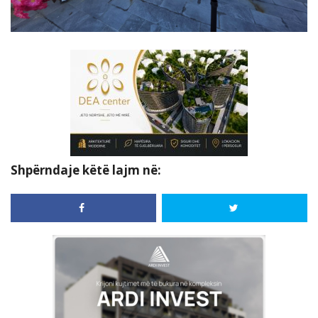
Shpërndaje këtë lajm në: