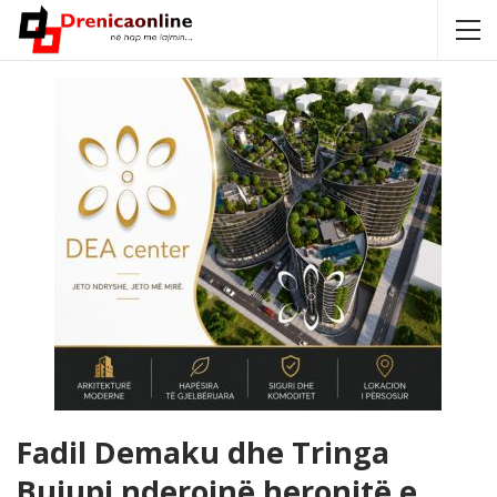
Fadil Demaku dhe Tringa
Bujupi nderojnë heronjtë e