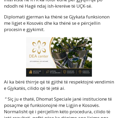
ndodh në Hagë ndaj ish-krerëve të UÇK-së.
Diplomati gjerman ka thënë se Gjykata funksionon
me ligjet e Kosovës dhe ka thënë se e përcjellin
procesin e gjykimit.
Ai ka bërë thirrje që të gjithë të respektojnë vendimin
e Gjykatës, cilido që të jetë ai.
“ Siç ju e thatë, Dhomat Speciale janë institucione të
posaçme që funksionojnë me Ligjin e Kosovës.
Normalisht që i përcjellim këto procedura, cilido të
jetë rezultati, qoftë nëse ka dënime apo lirime nga