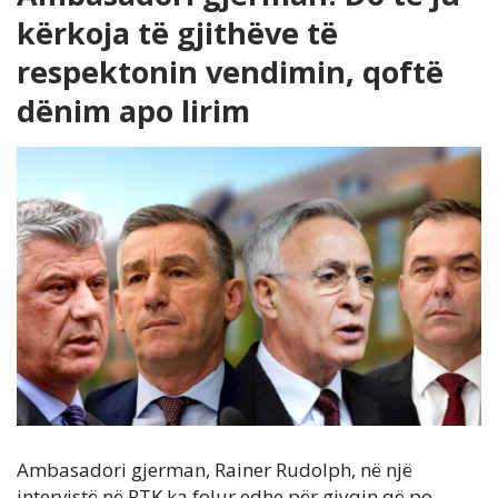
kërkoja të gjithëve të
respektonin vendimin, qoftë
dënim apo lirim
Ambasadori gjerman, Rainer Rudolph, në një
intervistë në RTK ka folur edhe për gjyqin që po