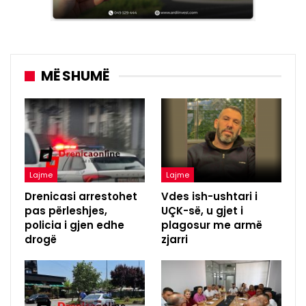
MË SHUMË
Lajme
Lajme
Drenicasi arrestohet
Vdes ish-ushtari i
pas përleshjes,
UÇK-së, u gjet i
policia i gjen edhe
plagosur me armë
drogë
zjarri