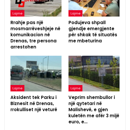
Lajme
Lajme
Rrahje pas një
Podujeva shpall
mosmarrëveshjeje në
gjendje emergjente
komunikacion në
për shkak të situatës
Drenas, tre persona
me mbeturina
arrestohen
Lajme
Lajme
Aksident tek Parku i
Veprim shembullor i
Biznesit në Drenas,
një qytetari në
rrokulliset një veturë
Malishevë, e gjen
kuletën me afër 3 mijë
euro, e…