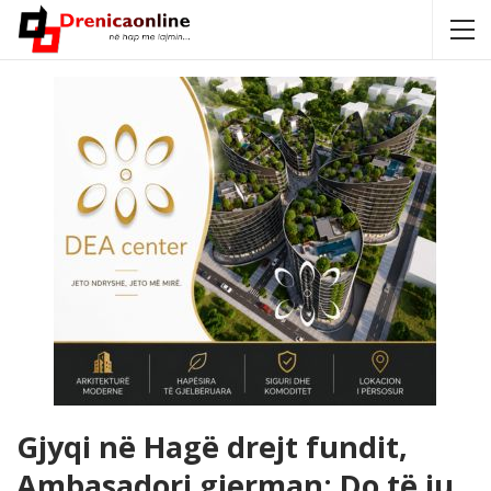
Gjyqi në Hagë drejt fundit,
Ambasadori gjerman: Do të ju