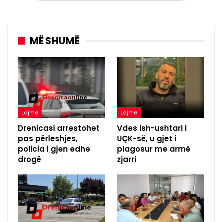
MË SHUMË
Lajme
Lajme
Drenicasi arrestohet
Vdes ish-ushtari i
pas përleshjes,
UÇK-së, u gjet i
policia i gjen edhe
plagosur me armë
drogë
zjarri