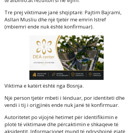
të albinfo.at rezulton si në vijim:
Tre prej viktimave janë shqiptarë: Pajtim Bajrami,
Asllan Musliu dhe një tjetër me emrin Istref
(mbiemri ende nuk është konfirmuar).
Viktima e katërt është nga Bosnja.
Një person tjetër mbeti i lënduar, por identiteti dhe
vendi i tij i origjinës ende nuk janë të konfirmuar.
Autoritetet po vijojnë hetimet për identifikimin e
plotë të viktimave dhe përcaktimin e shkaqeve të
aksidentit. Informacionet mund të ndryshojnë gjatë