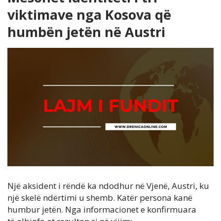
viktimave nga Kosova që
humbën jetën në Austri
Një aksident i rëndë ka ndodhur në Vjenë, Austri, ku
një skelë ndërtimi u shemb. Katër persona kanë
humbur jetën. Nga informacionet e konfirmuara