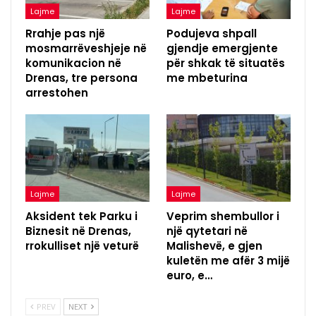
Lajme
Lajme
Rrahje pas një
Podujeva shpall
mosmarrëveshjeje në
gjendje emergjente
komunikacion në
për shkak të situatës
Drenas, tre persona
me mbeturina
arrestohen
Lajme
Lajme
Aksident tek Parku i
Veprim shembullor i
Biznesit në Drenas,
një qytetari në
rrokulliset një veturë
Malishevë, e gjen
kuletën me afër 3 mijë
euro, e…
PREV
NEXT