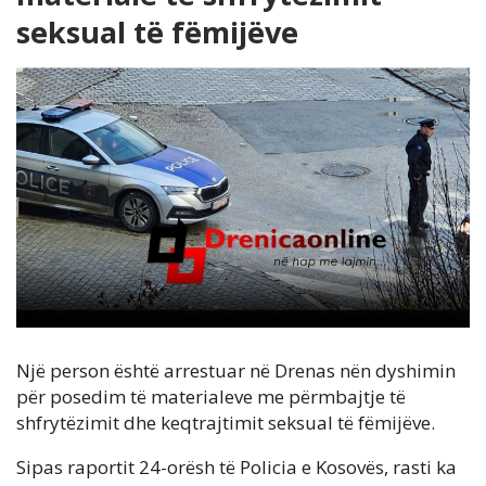
seksual të fëmijëve
Një person është arrestuar në Drenas nën dyshimin
për posedim të materialeve me përmbajtje të
shfrytëzimit dhe keqtrajtimit seksual të fëmijëve.
Sipas raportit 24-orësh të Policia e Kosovës, rasti ka