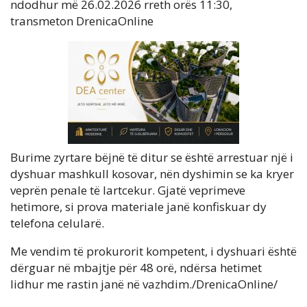
ndodhur më 26.02.2026 rreth orës 11:30,
transmeton DrenicaOnline
Burime zyrtare bëjnë të ditur se është arrestuar një i
dyshuar mashkull kosovar, nën dyshimin se ka kryer
veprën penale të lartcekur. Gjatë veprimeve
hetimore, si prova materiale janë konfiskuar dy
telefona celularë.
Me vendim të prokurorit kompetent, i dyshuari është
dërguar në mbajtje për 48 orë, ndërsa hetimet
lidhur me rastin janë në vazhdim./DrenicaOnline/