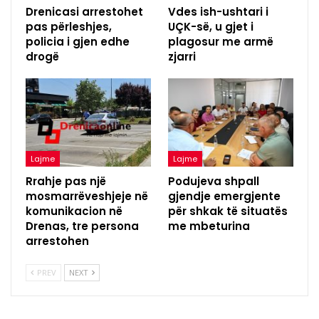
Drenicasi arrestohet
Vdes ish-ushtari i
pas përleshjes,
UÇK-së, u gjet i
policia i gjen edhe
plagosur me armë
drogë
zjarri
Lajme
Lajme
Rrahje pas një
Podujeva shpall
mosmarrëveshjeje në
gjendje emergjente
komunikacion në
për shkak të situatës
Drenas, tre persona
me mbeturina
arrestohen
PREV
NEXT