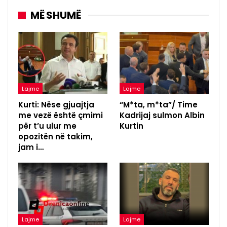
MË SHUMË
Lajme
Lajme
Kurti: Nëse gjuajtja
“M*ta, m*ta”/ Time
me vezë është çmimi
Kadrijaj sulmon Albin
për t’u ulur me
Kurtin
opozitën në takim,
jam i…
Lajme
Lajme