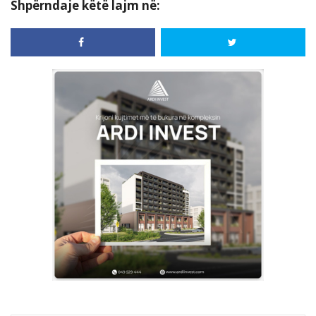
Shpërndaje këtë lajm në: