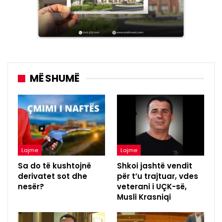
MË SHUMË
Lajme
Lajme
Sa do të kushtojnë
Shkoi jashtë vendit
derivatet sot dhe
për t’u trajtuar, vdes
nesër?
veterani i UÇK-së,
Musli Krasniqi