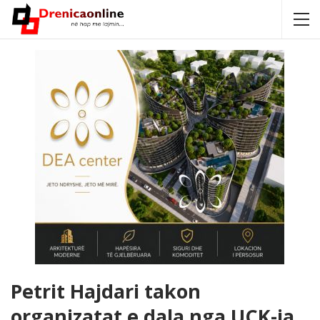
Petrit Hajdari takon
organizatat e dala nga UÇK-ja