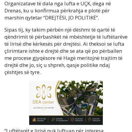
Organizatave të dala nga lufta e UÇK, dega në
Drenas, ku u konfirmua përkrahja e plotë për
marshin qytetar “DREJTËSI, JO POLITIKË”.
Sipas tij, ky takim përbën një dëshmi të qartë të
qëndrimit të përbashkët në mbështetje të luftëtarëve
të lirisë dhe kërkesës për drejtësi. Ai theksoi se lufta
çlirimtare ishte e drejtë dhe se ata që po përballen
me procese gjyqësore në Hagë meritojnë trajtim të
drejtë dhe jo, siç u shpreh, qasje politike ndaj
çështjes së tyre.
“Luftëtarët e lirisë nuk luftuan për interesa