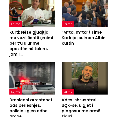
Lajme
Lajme
Kurti: Nëse gjuajtja
“M*ta, m*ta”/ Time
me vezë është çmimi
Kadrijaj sulmon Albin
për t’u ulur me
Kurtin
opozitën në takim,
jam i…
Lajme
Lajme
Drenicasi arrestohet
Vdes ish-ushtari i
pas përleshjes,
UÇK-së, u gjet i
policia i gjen edhe
plagosur me armë
drogë
zjarri