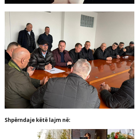
Shpërndaje këtë lajm në: