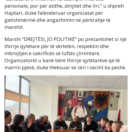
personale, por për atdhe, dinjitet dhe liri,” u shpreh
Hajdari, duke falënderuar organizatat për
gatishmërinë dhe angazhimin në përkrahje të
marshit.
Marshi “DREJTËSI, JO POLITIKË” po prezantohet si një
thirrje qytetare për të vërtetën, respektin dhe
mbrojtjen e sakrificës së luftës çlirimtare.
Organizatorët u kanë bërë thirrje qytetarëve që të
marrin pjesë, duke theksuar se zëri i secilit ka peshë.