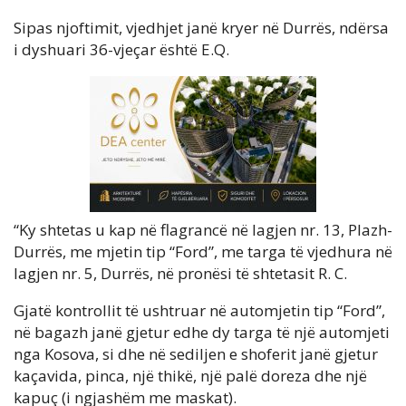
Sipas njoftimit, vjedhjet janë kryer në Durrës, ndërsa
i dyshuari 36-vjeçar është E.Q.
“Ky shtetas u kap në flagrancë në lagjen nr. 13, Plazh-
Durrës, me mjetin tip “Ford”, me targa të vjedhura në
lagjen nr. 5, Durrës, në pronësi të shtetasit R. C.
Gjatë kontrollit të ushtruar në automjetin tip “Ford”,
në bagazh janë gjetur edhe dy targa të një automjeti
nga Kosova, si dhe në sediljen e shoferit janë gjetur
kaçavida, pinca, një thikë, një palë doreza dhe një
kapuç (i ngjashëm me maskat).