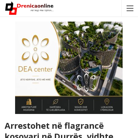
Arrestohet në flagrancë
kosovari në Durrës, vidhte