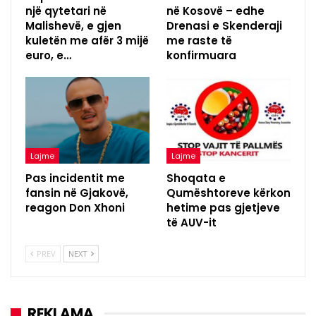
një qytetari në
në Kosovë – edhe
Malishevë, e gjen
Drenasi e Skenderaji
kuletën me afër 3 mijë
me raste të
euro, e…
konfirmuara
Lajme
Lajme
Pas incidentit me
Shoqata e
fansin në Gjakovë,
Qumështoreve kërkon
reagon Don Xhoni
hetime pas gjetjeve
të AUV-it
PREV
NEXT
REKLAMA