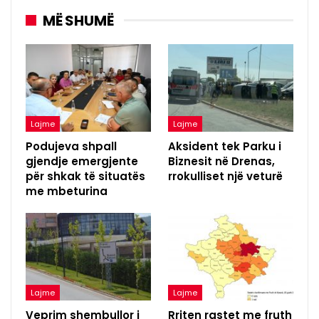
MË SHUMË
Lajme
Lajme
Podujeva shpall
Aksident tek Parku i
gjendje emergjente
Biznesit në Drenas,
për shkak të situatës
rrokulliset një veturë
me mbeturina
Lajme
Lajme
Veprim shembullor i
Rriten rastet me fruth