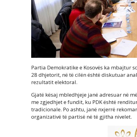
Partia Demokratike e Kosovës ka mbajtur sot
28 dhjetorit, në të cilën është diskutuar an
rezultatit elektoral.
Gjatë kësaj mbledhjeje janë adresuar në mën
me zgjedhjet e fundit, ku PDK është renditur 
tradicionale. Po ashtu, janë nxjerrë rekom
organizativë të partisë në të gjitha nivelet.