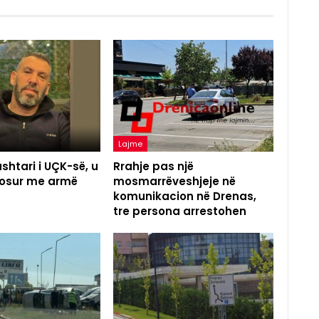
Lajme
shtari i UÇK-së, u
Rrahje pas një
agosur me armë
mosmarrëveshjeje në
komunikacion në Drenas,
tre persona arrestohen