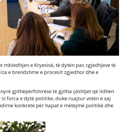
 mbledhjen e Kryesisë, të dytën pas zgjedhjeve të
aliza e brendshme e procesit zgjedhor dhe e
yrë gjithëpërfshirëse të gjitha çështjet që lidhen
si forca e dytë politike, duke ruajtur votën e saj
andime konkrete për hapat e mëtejmë politikë dhe