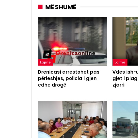
MË SHUMË
Lajme
Lajme
Drenicasi arrestohet pas
Vdes ish-u
përleshjes, policia i gjen
gjet i pl
edhe drogë
zjarri