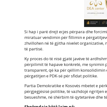
Si hap i parë drejt ecjes përpara dhe forcim
miratuar vendimin për fillimin e përgatitjev
zhvillohen në të gjitha nivelet organizative
të partisë.
Ky proces do të nisë gjatë javëve të ardh
përpilimit të hapave konkretë, me synimin p
transparent, që ka për qëllim konsolidimin 
përgatitjen e PDK-së për sfidat politike.
Partia Demokratike e Kosovës mbetet e përk
përgjegjësisë politike, të vazhdojë ngritjen 
besueshme, në shërbim të qytetarëve dhe të 
Shpërndaje këtë lajm në: