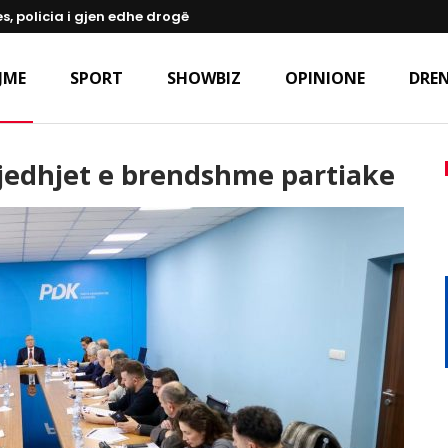
s, policia i gjen edhe drogë
JME
SPORT
SHOWBIZ
OPINIONE
DREN
gjedhjet e brendshme partiake