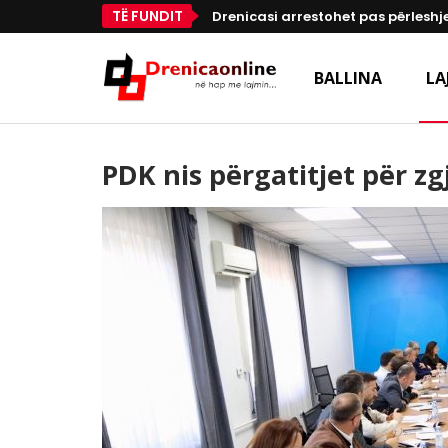
TË FUNDIT
Drenicasi arrestohet pas përleshje
BALLINA
LA
PDK nis përgatitjet për z