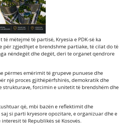
it të mëtejmë të partisë, Kryesia e PDK-së ka
e për zgjedhjet e brendshme partiake, të cilat do të
, nga nëndegët dhe degët, deri te organet qendrore
shme përmes emërimit të grupeve punuese dhe
ër një proces gjithëpërfshirës, demokratik dhe
e strukturave, forcimin e unitetit të brendshëm dhe
ushtuar që, mbi bazën e reflektimit dhe
e saj si parti kryesore opozitare, e organizuar dhe e
interesit të Republikës së Kosovës.