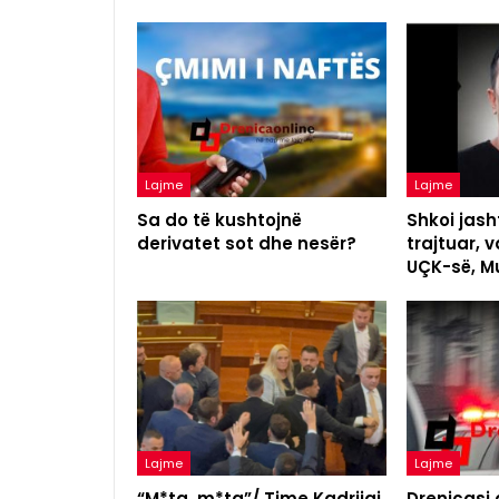
Lajme
Lajme
Sa do të kushtojnë
Shkoi jash
derivatet sot dhe nesër?
trajtuar, v
UÇK-së, Mu
Lajme
Lajme
“M*ta, m*ta”/ Time Kadrijaj
Drenicasi