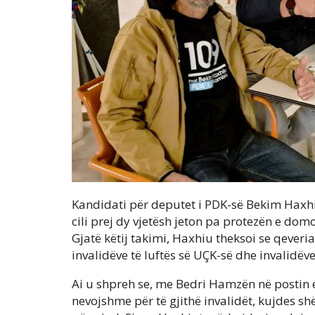
Kandidati për deputet i PDK-së Bekim Haxhiu
cili prej dy vjetësh jeton pa protezën e do
Gjatë këtij takimi, Haxhiu theksoi se qeveri
invalidëve të luftës së UÇK-së dhe invalidëve c
Ai u shpreh se, me Bedri Hamzën në postin e
nevojshme për të gjithë invalidët, kujdes sh