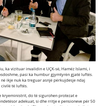
, ka vizituar invalidin e UÇK-së, Hamëz Islami, i
mosdoshme, pasi ka humbur gjymtyrën gjatë luftës.
a në ikje nuk ka treguar asnjë përkujdesje ndaj
ivilë të luftës.
 kryeministrit, do të sigurohen protezat e
ëndetësor adekuat, si dhe rritje e pensioneve për 50