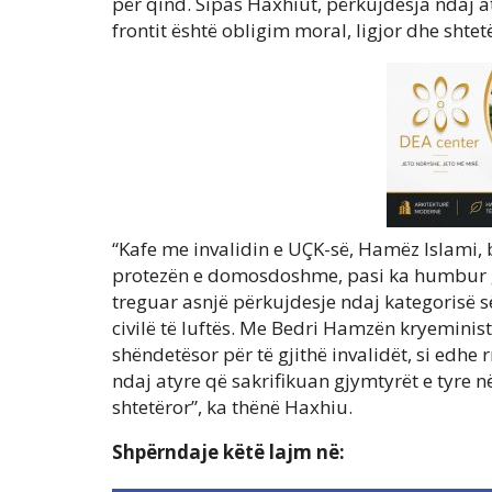
për qind. Sipas Haxhiut, përkujdesja ndaj at
frontit është obligim moral, ligjor dhe shtet
“Kafe me invalidin e UÇK-së, Hamëz Islami, b
protezën e domosdoshme, pasi ka humbur gjy
treguar asnjë përkujdesje ndaj kategorisë së
civilë të luftës. Me Bedri Hamzën kryeminis
shëndetësor për të gjithë invalidët, si edhe 
ndaj atyre që sakrifikuan gjymtyrët e tyre në
shtetëror”, ka thënë Haxhiu.
Shpërndaje këtë lajm në: