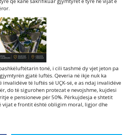
yre që kanë sakrifikuar gjymtyrët e tyre në vijat e
ëror.
ashkëluftëtarin tonë, i cili tashmë dy vjet jeton pa
mtyrën gjatë luftës. Qeveria në ikje nuk ka
 invalidëve të luftës së UÇK-së, e as ndaj invalidëve
tër, do të sigurohen protezat e nevojshme, kujdesi
rritje e pensioneve për 50%. Përkujdesja e shtetit
 vijat e frontit është obligim moral, ligjor dhe