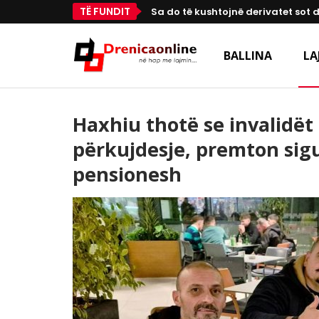
TË FUNDIT
Sa do të kushtojnë derivatet sot 
BALLINA
LA
Haxhiu thotë se invalidët 
përkujdesje, premton sigu
pensionesh