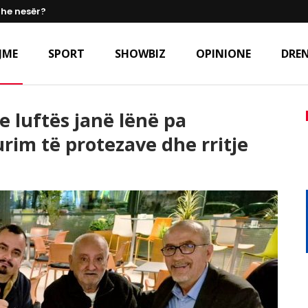
dhe nesër?
JME
SPORT
SHOWBIZ
OPINIONE
DREN
e luftës janë lënë pa
rim të protezave dhe rritje