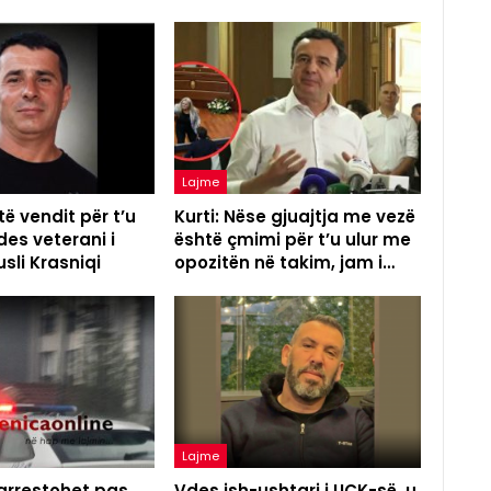
Lajme
të vendit për t’u
Kurti: Nëse gjuajtja me vezë
des veterani i
është çmimi për t’u ulur me
sli Krasniqi
opozitën në takim, jam i…
Lajme
 arrestohet pas
Vdes ish-ushtari i UÇK-së, u