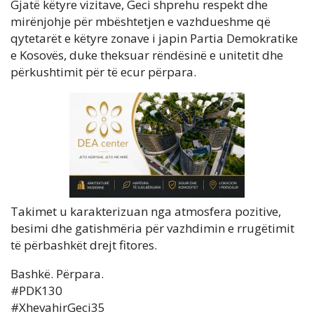
Gjatë këtyre vizitave, Geci shprehu respekt dhe
mirënjohje për mbështetjen e vazhdueshme që
qytetarët e këtyre zonave i japin Partia Demokratike
e Kosovës, duke theksuar rëndësinë e unitetit dhe
përkushtimit për të ecur përpara.
Takimet u karakterizuan nga atmosfera pozitive,
besimi dhe gatishmëria për vazhdimin e rrugëtimit
të përbashkët drejt fitores.
Bashkë. Përpara.
#PDK130
#XhevahirGeci35