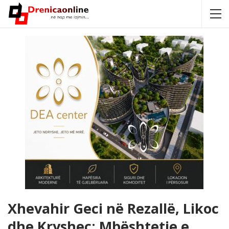
Xhevahir Geci në Rezallë, Likoc
dhe Kryshec: Mbështetje e