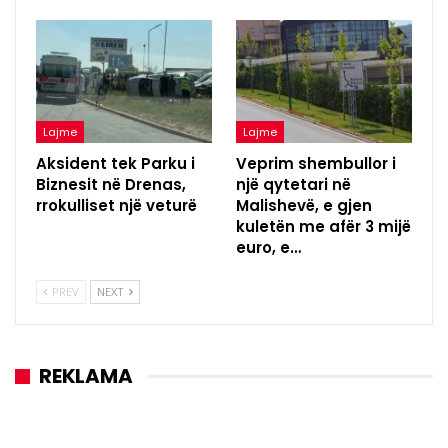
Lajme
Lajme
Aksident tek Parku i
Veprim shembullor i
Biznesit në Drenas,
një qytetari në
rrokulliset një veturë
Malishevë, e gjen
kuletën me afër 3 mijë
euro, e…
PREV
NEXT
REKLAMA