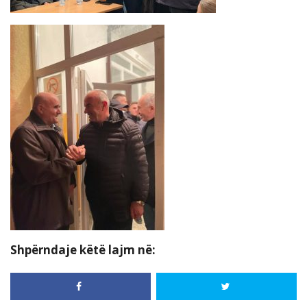
Shpërndaje këtë lajm në: