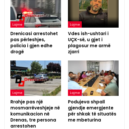
Lajme
Lajme
Drenicasi arrestohet
Vdes ish-ushtari i
pas përleshjes,
UÇK-së, u gjet i
policia i gjen edhe
plagosur me armë
drogë
zjarri
Lajme
Lajme
Rrahje pas një
Podujeva shpall
mosmarrëveshjeje në
gjendje emergjente
komunikacion në
për shkak të situatës
Drenas, tre persona
me mbeturina
arrestohen