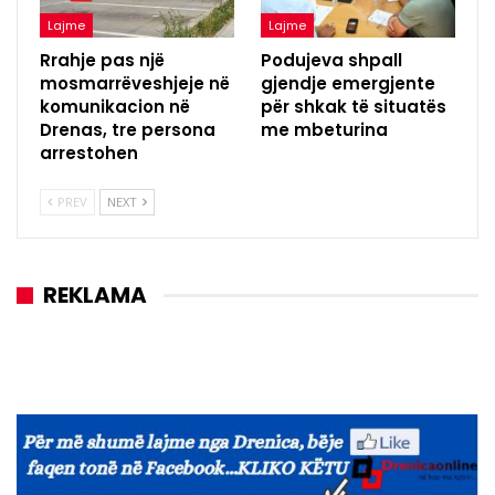
Lajme
Lajme
Rrahje pas një
Podujeva shpall
mosmarrëveshjeje në
gjendje emergjente
komunikacion në
për shkak të situatës
Drenas, tre persona
me mbeturina
arrestohen
PREV
NEXT
REKLAMA