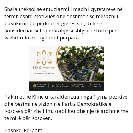
Shala theksoi se entuziazmi i madh i qytetarëve në
terren është motivues dhe dëshmon se mesazhi i
bashkimit po përkrahet gjerësisht, duke e
konsideruar këtë përkrahje si shtysë të fortë për
vazhdimin e rrugëtimit përpara.
Takimet në Klinë u karakterizuan nga fryma pozitive
dhe besimi në vizionin e Partia Demokratike e
Kosovës për zhvillim, stabilitet dhe një të ardhme më
të mirë për Kosovën.
Bashkë. Përpara.