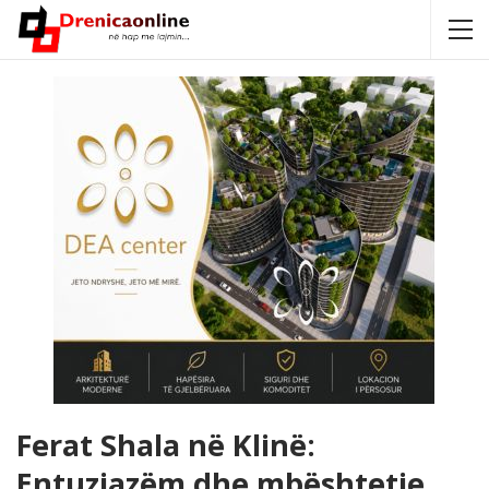
Ferat Shala në Klinë:
Entuziazëm dhe mbështetje