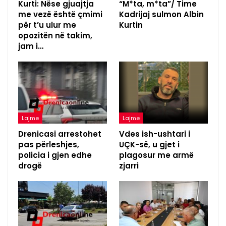
Kurti: Nëse gjuajtja
“M*ta, m*ta”/ Time
me vezë është çmimi
Kadrijaj sulmon Albin
për t’u ulur me
Kurtin
opozitën në takim,
jam i…
Lajme
Lajme
Drenicasi arrestohet
Vdes ish-ushtari i
pas përleshjes,
UÇK-së, u gjet i
policia i gjen edhe
plagosur me armë
drogë
zjarri