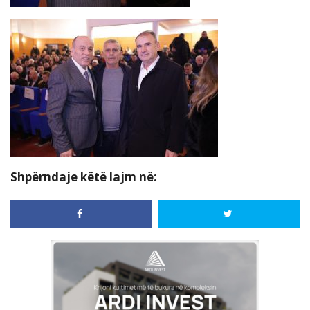
Shpërndaje këtë lajm në: