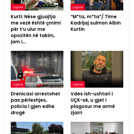
Lajme
Lajme
Kurti: Nëse gjuajtja
“M*ta, m*ta”/ Time
me vezë është çmimi
Kadrijaj sulmon Albin
për t’u ulur me
Kurtin
opozitën në takim,
jam i…
Lajme
Lajme
Drenicasi arrestohet
Vdes ish-ushtari i
pas përleshjes,
UÇK-së, u gjet i
policia i gjen edhe
plagosur me armë
drogë
zjarri