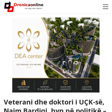
Veterani dhe doktori i UÇK-së,
Naim Bardiqi, hyn në politikë –