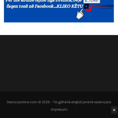
Drenicaonline.com © 2026 - Të gjithë të drejtat janë të rezervuara
✕
Impresum