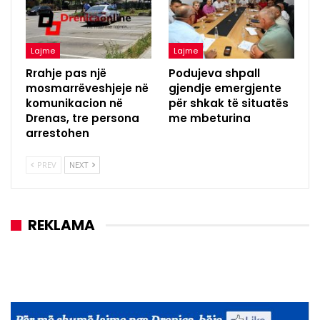
Lajme
Lajme
Rrahje pas një
Podujeva shpall
mosmarrëveshjeje në
gjendje emergjente
komunikacion në
për shkak të situatës
Drenas, tre persona
me mbeturina
arrestohen
PREV
NEXT
REKLAMA