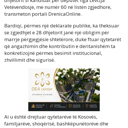
dhjetorit si kandidat për deputet nga Lëvizja
Vetëvendosje, me numër 60 në listën zgjedhore,
transmeton portali DrenicaOnline.
Bardiqi, përmes një deklarate publike, ka theksuar
se zgjedhjet e 28 dhjetorit janë një obligim për
marrje përgjegjësie shtetërore, duke ftuar qytetarët
që angazhimin dhe kontributin e deritanishëm ta
konkretizojnë përmes besimit institucional,
zhvillimit dhe sigurisë.
Ai u është drejtuar qytetarëve të Kosovës,
familjarëve, shoqërisë, bashkëpunëtorëve dhe