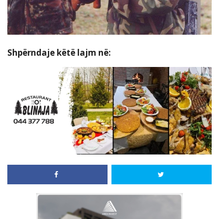
Shpërndaje këtë lajm në: