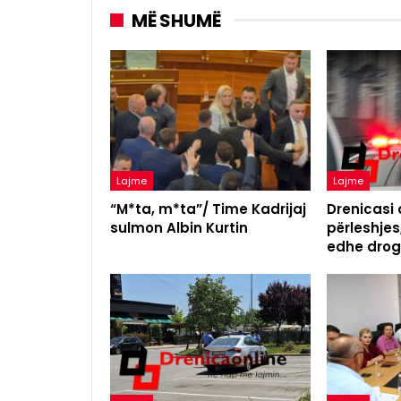
MË SHUMË
Lajme
Lajme
“M*ta, m*ta”/ Time Kadrijaj
Drenicasi
sulmon Albin Kurtin
përleshjes,
edhe drog