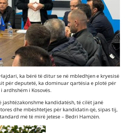
 Hajdari, ka bërë të ditur se në mbledhjen e kryesisë
it për deputetë, ka dominuar qartësia e plotë për
 i ardhshëm i Kosovës.
të jashtëzakonshme kandidatësh, të cilët janë
tores dhe mbështetjes për kandidatin që, sipas tij,
 standard më të mirë jetese – Bedri Hamzën.