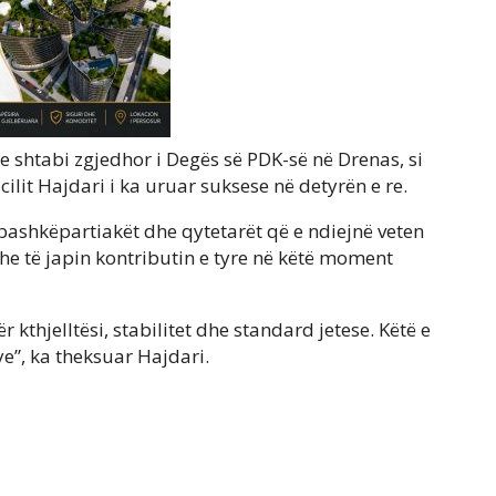
e shtabi zgjedhor i Degës së PDK-së në Drenas, si
 cilit Hajdari i ka uruar suksese në detyrën e re.
t, bashkëpartiakët dhe qytetarët që e ndiejnë veten
 dhe të japin kontributin e tyre në këtë moment
kthjelltësi, stabilitet dhe standard jetese. Këtë e
”, ka theksuar Hajdari.