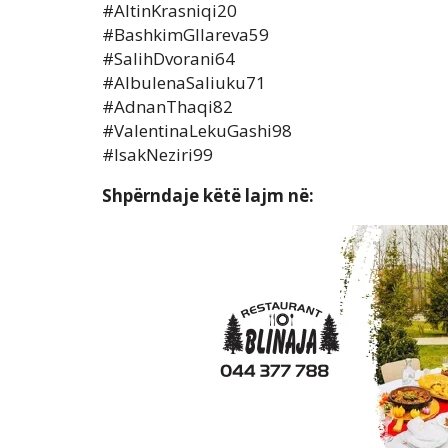
#AltinKrasniqi20
#BashkimGllareva59
#SalihDvorani64
#AlbulenaSaliuku71
#AdnanThaqi82
#ValentinaLekuGashi98
#IsakNeziri99
Shpërndaje këtë lajm në: