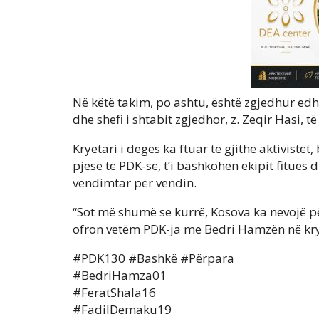
Në këtë takim, po ashtu, është zgjedhur edh
dhe shefi i shtabit zgjedhor, z. Zeqir Hasi, të
Kryetari i degës ka ftuar të gjithë aktivistë
pjesë të PDK-së, t’i bashkohen ekipit fitues
vendimtar për vendin.
“Sot më shumë se kurrë, Kosova ka nevojë për 
ofron vetëm PDK-ja me Bedri Hamzën në krye
#PDK130 #Bashkë #Përpara
#BedriHamza01
#FeratShala16
#FadilDemaku19