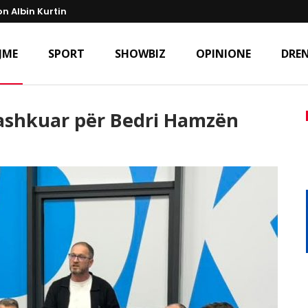
n Albin Kurtin
JME
SPORT
SHOWBIZ
OPINIONE
DREN
 bashkuar për Bedri Hamzën