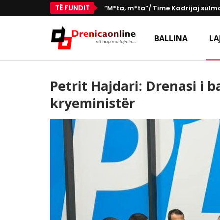
TË FUNDIT
“M*ta, m*ta”/ Time Kadrijaj sulmo
BALLINA
LA
Petrit Hajdari: Drenasi i
kryeministër