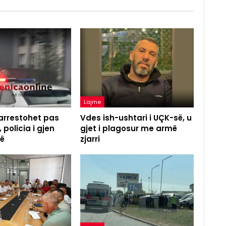
Lajme
 arrestohet pas
Vdes ish-ushtari i UÇK-së, u
 policia i gjen
gjet i plagosur me armë
ë
zjarri