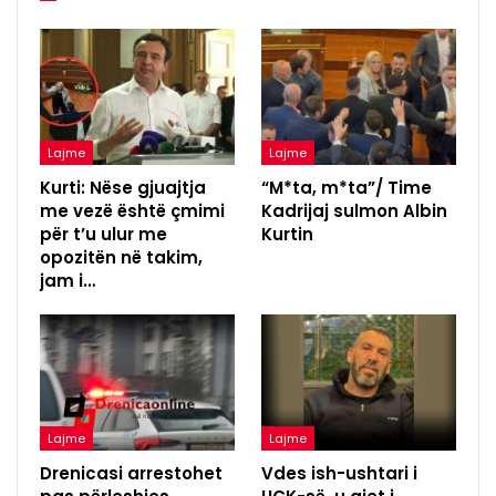
Lajme
Lajme
Kurti: Nëse gjuajtja
“M*ta, m*ta”/ Time
me vezë është çmimi
Kadrijaj sulmon Albin
për t’u ulur me
Kurtin
opozitën në takim,
jam i…
Lajme
Lajme
Drenicasi arrestohet
Vdes ish-ushtari i