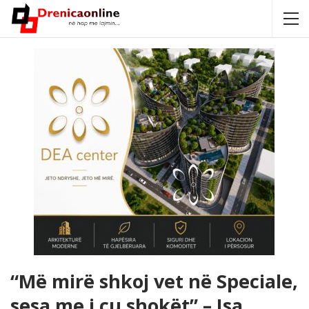
“Më mirë shkoj vet në Speciale,
sesa me i çu shokët” – Isa