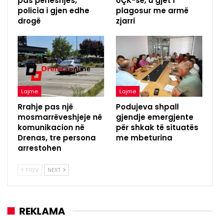
pas përleshjes,
UÇK-së, u gjet i
policia i gjen edhe
plagosur me armë
drogë
zjarri
Lajme
Lajme
Rrahje pas një
Podujeva shpall
mosmarrëveshjeje në
gjendje emergjente
komunikacion në
për shkak të situatës
Drenas, tre persona
me mbeturina
arrestohen
PREV
NEXT
REKLAMA