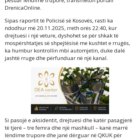
pësuar lëndime trupore, transmeton portali
DrenicaOnline.
Sipas raportit të Policisë së Kosovës, rasti ka
ndodhur më 20.11.2025, rreth orës 22:40, kur
drejtuesi i një veture, dyshohet se për shkak të
mospërshtatjes së shpejtësisë me kushtet e rrugës,
ka humbur kontrollin mbi automjetin, duke dalë
jashtë rruge dhe përfunduar në një kanal.
Si pasojë e aksidentit, drejtuesi dhe katër pasagjerë
të tjerë – tre femra dhe një mashkull – kanë marrë
lëndime trupore dhe janë dërguar në QKUK për