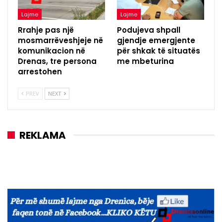
Lajme
Lajme
Rrahje pas një
Podujeva shpall
mosmarrëveshjeje në
gjendje emergjente
komunikacion në
për shkak të situatës
Drenas, tre persona
me mbeturina
arrestohen
PREV
NEXT
REKLAMA