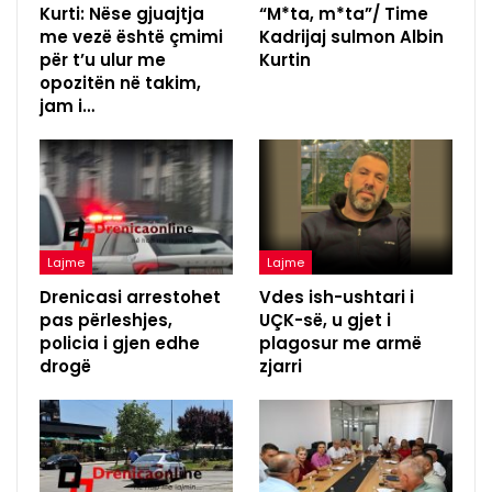
Kurti: Nëse gjuajtja
“M*ta, m*ta”/ Time
me vezë është çmimi
Kadrijaj sulmon Albin
për t’u ulur me
Kurtin
opozitën në takim,
jam i…
Lajme
Lajme
Drenicasi arrestohet
Vdes ish-ushtari i
pas përleshjes,
UÇK-së, u gjet i
policia i gjen edhe
plagosur me armë
drogë
zjarri