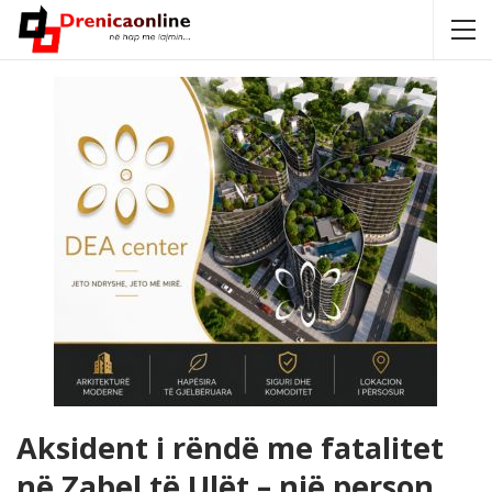
Aksident i rëndë me fatalitet
në Zabel të Ulët – një person