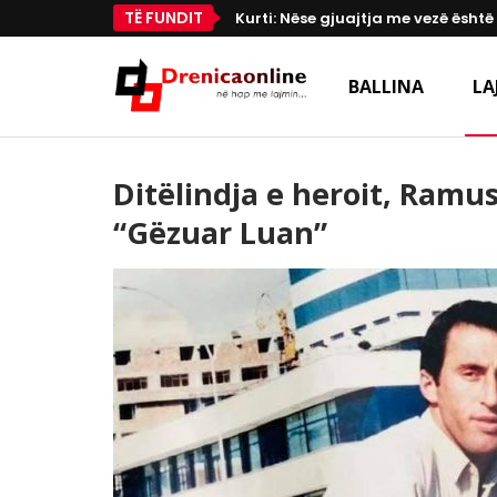
TË FUNDIT
Kurti: Nëse gjuajtja me vezë është
BALLINA
LA
Ditëlindja e heroit, Ramu
“Gëzuar Luan”