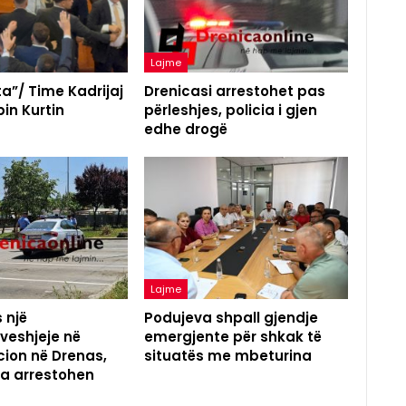
Lajme
a”/ Time Kadrijaj
Drenicasi arrestohet pas
in Kurtin
përleshjes, policia i gjen
edhe drogë
Lajme
 një
Podujeva shpall gjendje
eshjeje në
emergjente për shkak të
ion në Drenas,
situatës me mbeturina
na arrestohen