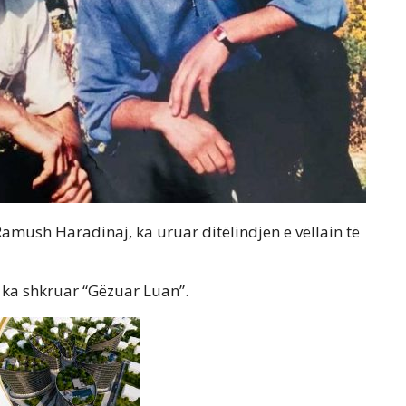
amush Haradinaj, ka uruar ditëlindjen e vëllain të
 ka shkruar “Gëzuar Luan”.