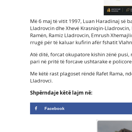
Më 6 maj të vitit 1997, Luan Haradinaj së 
Lladrovcin dhe Xhevë Krasniqin-Lladrovcin, 
Ramën, Ramiz Lladrovcin, Emrush Xhemajlin, 
rrugë për të kaluar kufirin afër fshatit Vlahn
Atë ditë, forcat okupatore kishin zënë pusi, n
pari në pritë të forcave ushtarake e policore
Me këtë rast plagoset rëndë Rafet Rama, n
Lladrovci.
Shpërndaje këtë lajm në:
Facebook