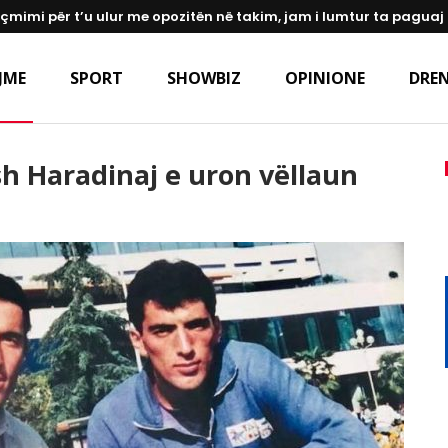
 çmimi për t’u ulur me opozitën në takim, jam i lumtur ta paguaj
JME
SPORT
SHOWBIZ
OPINIONE
DREN
sh Haradinaj e uron vëllaun