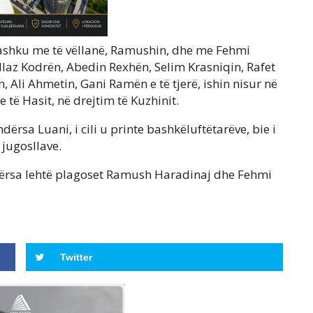
bashku me të vëllanë, Ramushin, dhe me Fehmi
Ilaz Kodrën, Abedin Rexhën, Selim Krasniqin, Rafet
Ali Ahmetin, Gani Ramën e të tjerë, ishin nisur në
e të Hasit, në drejtim të Kuzhinit.
dërsa Luani, i cili u printe bashkëluftëtarëve, bie i
 jugosllave.
dërsa lehtë plagoset Ramush Haradinaj dhe Fehmi
Twitter