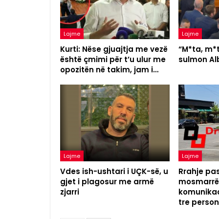
Lajme
Lajme
Kurti: Nëse gjuajtja me vezë
“M*ta, m*t
është çmimi për t’u ulur me
sulmon Alb
opozitën në takim, jam i…
Lajme
Lajme
Vdes ish-ushtari i UÇK-së, u
Rrahje pas
gjet i plagosur me armë
mosmarrëv
zjarri
komunikac
tre perso