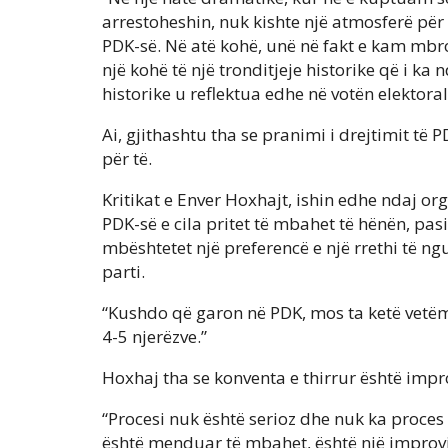
arrestoheshin, nuk kishte një atmosferë për
PDK-së. Në atë kohë, unë në fakt e kam mbr
një kohë të një tronditjeje historike që i ka
historike u reflektua edhe në votën elektoral
Ai, gjithashtu tha se pranimi i drejtimit të 
për të.
Kritikat e Enver Hoxhajt, ishin edhe ndaj or
PDK-së e cila pritet të mbahet të hënën, pasi
mbështetet një preferencë e një rrethi të ng
parti.
“Kushdo që garon në PDK, mos ta ketë vetëm 
4-5 njerëzve.”
Hoxhaj tha se konventa e thirrur është impr
“Procesi nuk është serioz dhe nuk ka proces 
është menduar të mbahet, është një improvizi