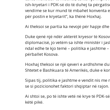
ish-kryetari i PDK-së do të duhej ta përgati
vendime se kur mund të mbahet konventa e 
për postin e kryetarit”, ka thënë Hoxhaj.
Ai theksoi se partia ka nevojë për hapje dh
Duke qenë një ndër akterët kryesor të Kosovë
diplomacisë, jo vetëm sa ishte ministër i j
ndal edhe te kjo temë – politika e jashtme – 
përballet Kosova.
Hoxhaj theksoi se një qeveri e ardhshme duh
Shtetet e Bashkuara të Amerikës, duke e kons
Sipas tij, politika e jashtme e vendit nis me
se si pozicionohet faktori shqiptar në rajon.
Ai shtoi se, po të ishte vetë në krye të PDK-
këtë pikë.