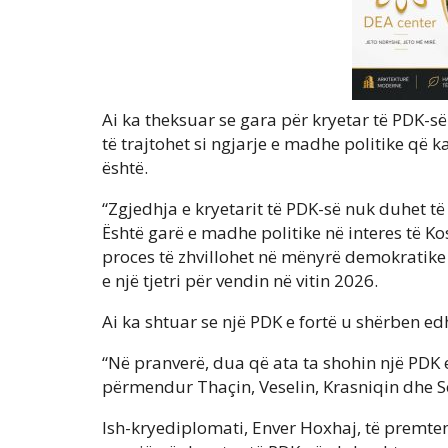
Ai ka theksuar se gara për kryetar të PDK-së
të trajtohet si ngjarje e madhe politike që ka
është.
“Zgjedhja e kryetarit të PDK-së nuk duhet të 
Është garë e madhe politike në interes të K
proces të zhvillohet në mënyrë demokratike 
e një tjetri për vendin në vitin 2026.
Ai ka shtuar se një PDK e fortë u shërben e
“Në pranverë, dua që ata ta shohin një PDK e
përmendur Thaçin, Veselin, Krasniqin dhe S
Ish-kryediplomati, Enver Hoxhaj, të premten 