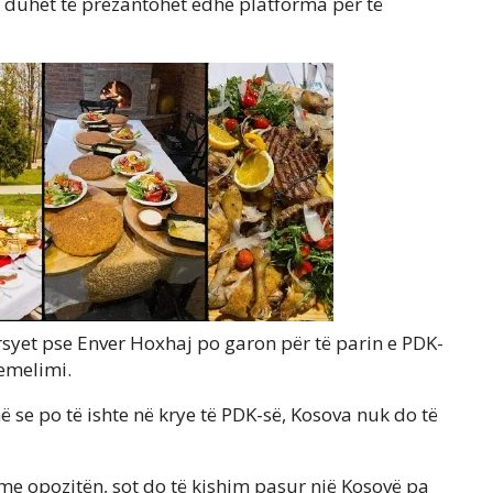
e duhet të prezantohet edhe platforma për të
arsyet pse Enver Hoxhaj po garon për të parin e PDK-
hemelimi.
ë se po të ishte në krye të PDK-së, Kosova nuk do të
 me opozitën, sot do të kishim pasur një Kosovë pa