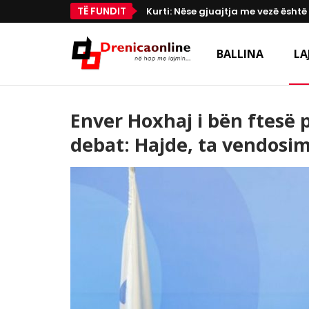
TË FUNDIT
Kurti: Nëse gjuajtja me vezë është
BALLINA
LA
Enver Hoxhaj i bën ftesë 
debat: Hajde, ta vendosim