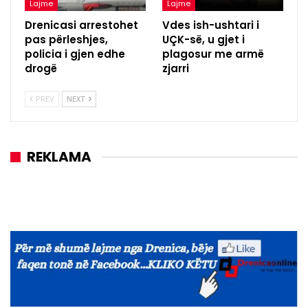
Lajme
Lajme
Drenicasi arrestohet
Vdes ish-ushtari i
pas përleshjes,
UÇK-së, u gjet i
policia i gjen edhe
plagosur me armë
drogë
zjarri
PREV
NEXT
REKLAMA