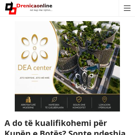
A do të kualifikohemi për
Kupën e Botës? Sonte ndeshja