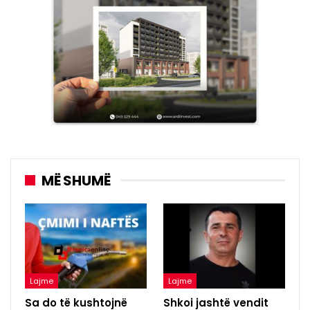
MË SHUMË
Lajme
Lajme
Sa do të kushtojnë
Shkoi jashtë vendit