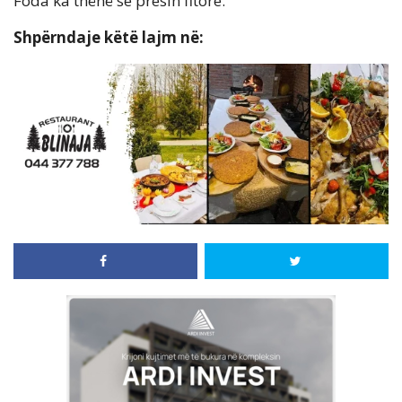
Foda ka thënë se presin fitore.
Shpërndaje këtë lajm në: