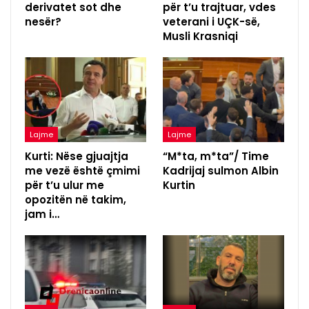
derivatet sot dhe
për t’u trajtuar, vdes
nesër?
veterani i UÇK-së,
Musli Krasniqi
Lajme
Lajme
Kurti: Nëse gjuajtja
“M*ta, m*ta”/ Time
me vezë është çmimi
Kadrijaj sulmon Albin
për t’u ulur me
Kurtin
opozitën në takim,
jam i…