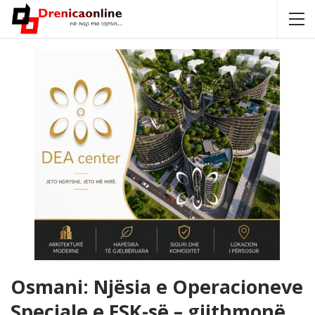
Osmani: Njësia e Operacioneve
Speciale e FSK-së – gjithmonë