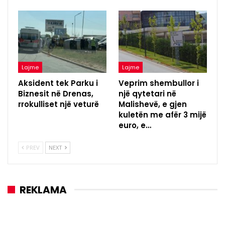
Lajme
Lajme
Aksident tek Parku i
Veprim shembullor i
Biznesit në Drenas,
një qytetari në
rrokulliset një veturë
Malishevë, e gjen
kuletën me afër 3 mijë
euro, e…
PREV
NEXT
REKLAMA