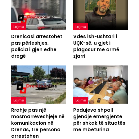
Lajme
Lajme
Drenicasi arrestohet
Vdes ish-ushtari i
pas përleshjes,
UÇK-së, u gjet i
policia i gjen edhe
plagosur me armë
drogë
zjarri
Lajme
Lajme
Rrahje pas një
Podujeva shpall
mosmarrëveshjeje në
gjendje emergjente
komunikacion në
për shkak të situatës
Drenas, tre persona
me mbeturina
arrestohen