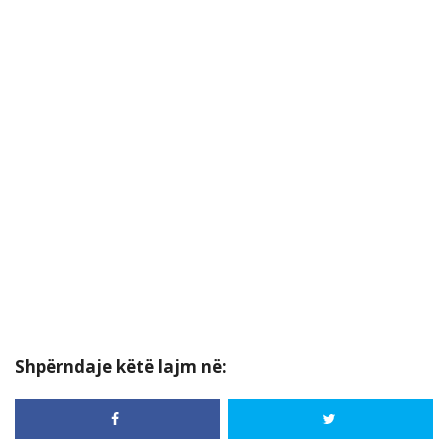
Shpërndaje këtë lajm në: