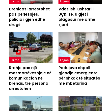
Lajme
Lajme
Drenicasi arrestohet
Vdes ish-ushtari i
pas përleshjes,
UÇK-së, u gjet i
policia i gjen edhe
plagosur me armë
drogë
zjarri
Lajme
Lajme
Rrahje pas një
Podujeva shpall
mosmarrëveshjeje në
gjendje emergjente
komunikacion në
për shkak të situatës
Drenas, tre persona
me mbeturina
arrestohen