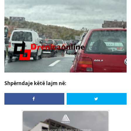
Shpërndaje këtë lajm në: