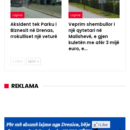
Lajme
Lajme
Aksident tek Parku i
Veprim shembullor i
Biznesit në Drenas,
një qytetari në
rrokulliset një veturë
Malishevë, e gjen
kuletën me afër 3 mijë
euro, e…
PREV
NEXT
REKLAMA