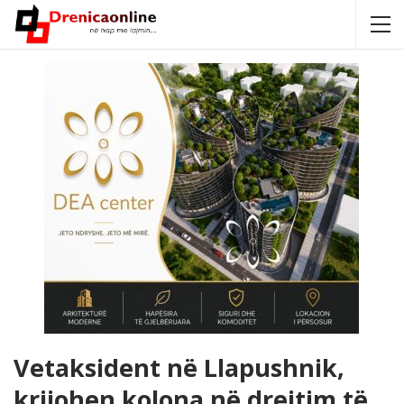
Vetaksident në Llapushnik,
krijohen kolona në drejtim të