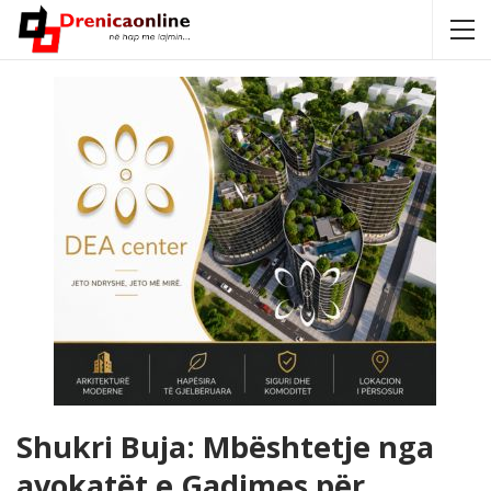
Shukri Buja: Mbështetje nga
avokatët e Gadimes për