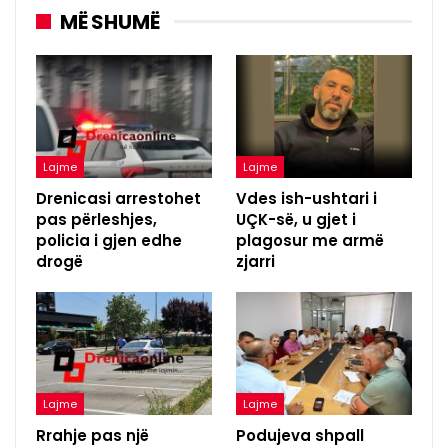
MË SHUMË
Lajme
Lajme
Drenicasi arrestohet
Vdes ish-ushtari i
pas përleshjes,
UÇK-së, u gjet i
policia i gjen edhe
plagosur me armë
drogë
zjarri
Lajme
Lajme
Rrahje pas një
Podujeva shpall