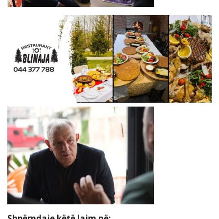
Shpërndaje këtë lajm në: