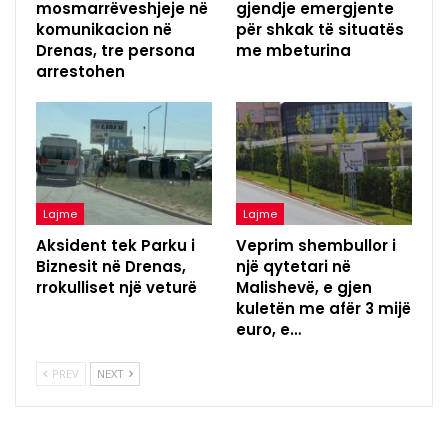
mosmarrëveshjeje në
gjendje emergjente
komunikacion në
për shkak të situatës
Drenas, tre persona
me mbeturina
arrestohen
Lajme
Lajme
Aksident tek Parku i
Veprim shembullor i
Biznesit në Drenas,
një qytetari në
rrokulliset një veturë
Malishevë, e gjen
kuletën me afër 3 mijë
euro, e…
PREV
NEXT