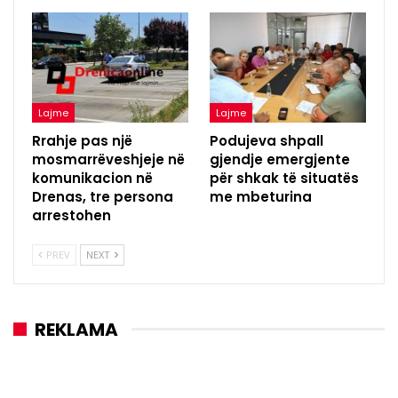
Lajme
Lajme
Rrahje pas një
Podujeva shpall
mosmarrëveshjeje në
gjendje emergjente
komunikacion në
për shkak të situatës
Drenas, tre persona
me mbeturina
arrestohen
PREV
NEXT
REKLAMA