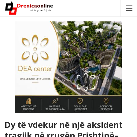
Dy të vdekur në një aksident
tragjik në rrugën Prishtinë–