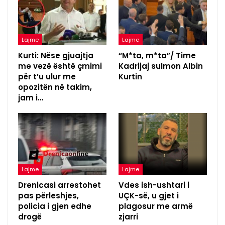
Lajme
Lajme
Kurti: Nëse gjuajtja
“M*ta, m*ta”/ Time
me vezë është çmimi
Kadrijaj sulmon Albin
për t’u ulur me
Kurtin
opozitën në takim,
jam i…
Lajme
Lajme
Drenicasi arrestohet
Vdes ish-ushtari i
pas përleshjes,
UÇK-së, u gjet i
policia i gjen edhe
plagosur me armë
drogë
zjarri