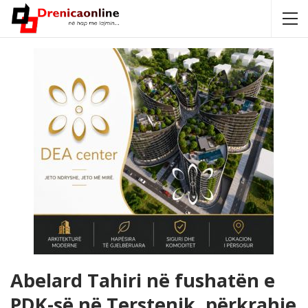
Abelard Tahiri në fushatën e
PDK-së në Terstenik, përkrahje