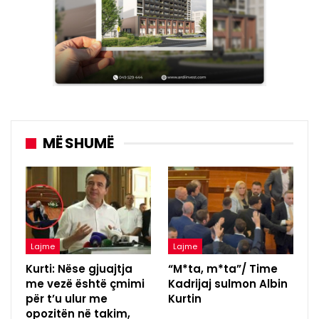
MË SHUMË
Lajme
Lajme
Kurti: Nëse gjuajtja
“M*ta, m*ta”/ Time
me vezë është çmimi
Kadrijaj sulmon Albin
për t’u ulur me
Kurtin
opozitën në takim,