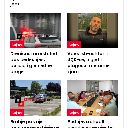
jam i…
Lajme
Lajme
Drenicasi arrestohet
Vdes ish-ushtari i
pas përleshjes,
UÇK-së, u gjet i
policia i gjen edhe
plagosur me armë
drogë
zjarri
Lajme
Lajme
Rrahje pas një
Podujeva shpall
mosmarrëveshjeje në
gjendje emergjente