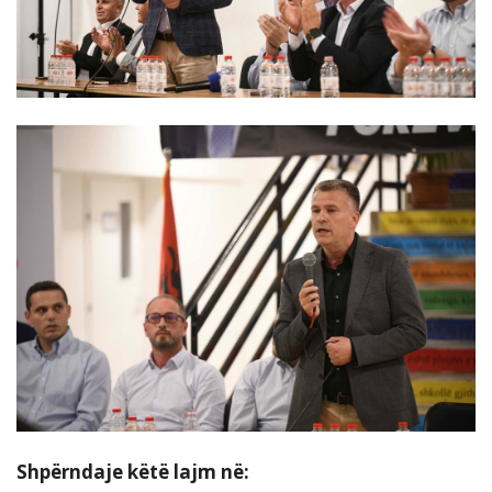
Shpërndaje këtë lajm në: