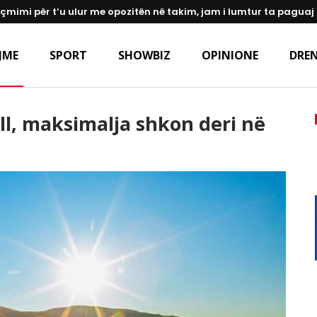
 çmimi për t’u ulur me opozitën në takim, jam i lumtur ta paguaj
JME
SPORT
SHOWBIZ
OPINIONE
DREN
ell, maksimalja shkon deri në