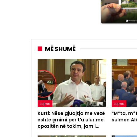
MË SHUMË
Lajme
Lajme
Kurti: Nëse gjuajtja me vezë
“M*ta, m*t
është çmimi për t’u ulur me
sulmon Alb
opozitën në takim, jam i…