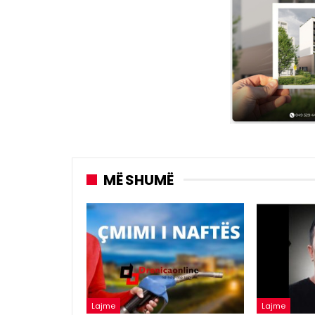
MË SHUMË
Lajme
Lajme