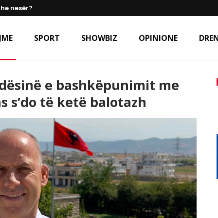
dhe nesër?
JME
SPORT
SHOWBIZ
OPINIONE
DREN
ndësinë e bashkëpunimit me
s s’do të ketë balotazh