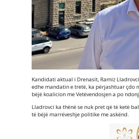
Kandidati aktual i Drenasit, Ramiz Lladrovci i
edhe mandatin e tretë, ka përjashtuar çdo 
bëjë koalicion me Vetëvendosjen a po ndonjë 
Lladrovci ka thënë se nuk pret që të ketë ba
të bëjë marrëveshje politike me askënd.