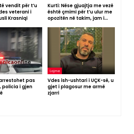
të vendit për t’u
Kurti: Nëse gjuajtja me vezë
des veterani i
është çmimi për t’u ulur me
sli Krasniqi
opozitën në takim, jam i…
Lajme
 arrestohet pas
Vdes ish-ushtari i UÇK-së, u
 policia i gjen
gjet i plagosur me armë
ë
zjarri