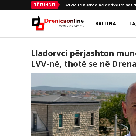
TË FUNDIT
Sa do të kushtojnë derivatet sot 
BALLINA
LA
Lladorvci përjashton mu
LVV-në, thotë se në Drena