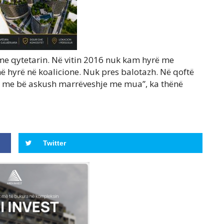
me qytetarin. Në vitin 2016 nuk kam hyrë me
në hyrë në koalicione. Nuk pres balotazh. Në qoftë
ka me bë askush marrëveshje me mua”, ka thënë
Twitter