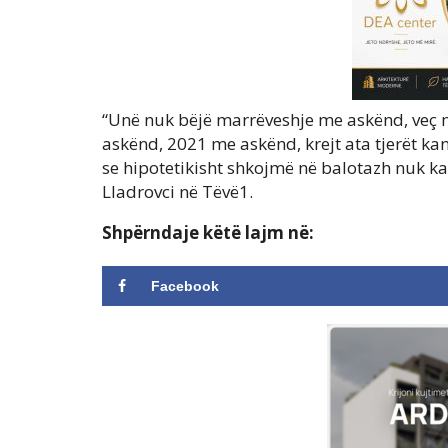
“Unë nuk bëjë marrëveshje me askënd, veç 
askënd, 2021 me askënd, krejt ata tjerët ka
se hipotetikisht shkojmë në balotazh nuk 
Lladrovci në Tëvë1.
Shpërndaje këtë lajm në:
Facebook