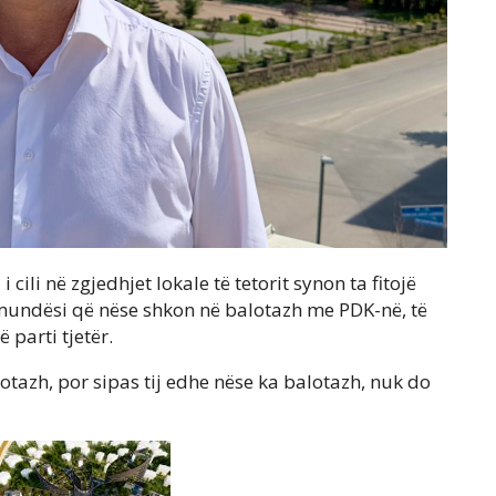
 cili në zgjedhjet lokale të tetorit synon ta fitojë
mundësi që nëse shkon në balotazh me PDK-në, të
parti tjetër.
lotazh, por sipas tij edhe nëse ka balotazh, nuk do