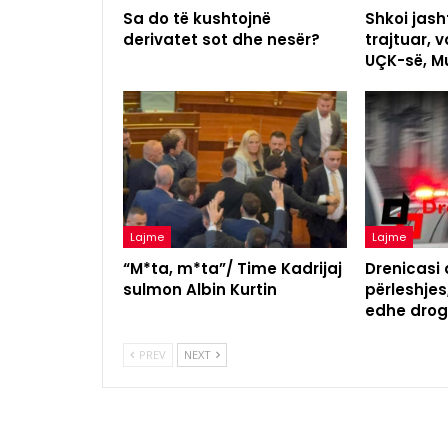
Sa do të kushtojnë
Shkoi jash
derivatet sot dhe nesër?
trajtuar, v
UÇK-së, Mu
Lajme
Lajme
“M*ta, m*ta”/ Time Kadrijaj
Drenicasi
sulmon Albin Kurtin
përleshjes,
edhe drog
PREV
NEXT