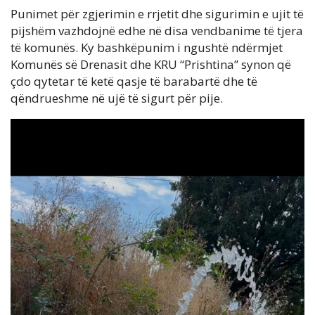
Punimet për zgjerimin e rrjetit dhe sigurimin e ujit të
pijshëm vazhdojnë edhe në disa vendbanime të tjera
të komunës. Ky bashkëpunim i ngushtë ndërmjet
Komunës së Drenasit dhe KRU “Prishtina” synon që
çdo qytetar të ketë qasje të barabartë dhe të
qëndrueshme në ujë të sigurt për pije.