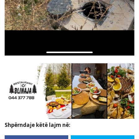
Shpërndaje këtë lajm në: