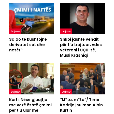
Lajme
Lajme
Sa do të kushtojnë
Shkoi jashtë vendit
derivatet sot dhe
për t’u trajtuar, vdes
nesër?
veterani i UÇK-së,
Musli Krasniqi
Lajme
Lajme
Kurti: Nëse gjuajtja
“M*ta, m*ta”/ Time
me vezë është çmimi
Kadrijaj sulmon Albin
për t’u ulur me
Kurtin