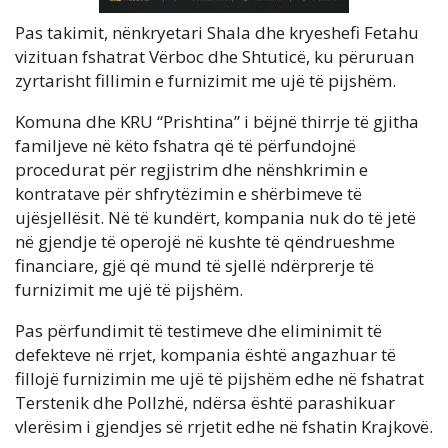
Pas takimit, nënkryetari Shala dhe kryeshefi Fetahu
vizituan fshatrat Vërboc dhe Shtuticë, ku përuruan
zyrtarisht fillimin e furnizimit me ujë të pijshëm.
Komuna dhe KRU “Prishtina” i bëjnë thirrje të gjitha
familjeve në këto fshatra që të përfundojnë
procedurat për regjistrim dhe nënshkrimin e
kontratave për shfrytëzimin e shërbimeve të
ujësjellësit. Në të kundërt, kompania nuk do të jetë
në gjendje të operojë në kushte të qëndrueshme
financiare, gjë që mund të sjellë ndërprerje të
furnizimit me ujë të pijshëm.
Pas përfundimit të testimeve dhe eliminimit të
defekteve në rrjet, kompania është angazhuar të
fillojë furnizimin me ujë të pijshëm edhe në fshatrat
Terstenik dhe Pollzhë, ndërsa është parashikuar
vlerësim i gjendjes së rrjetit edhe në fshatin Krajkovë.