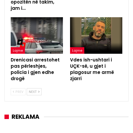
opozitën në takim,
jam i…
Lajme
Lajme
Drenicasi arrestohet
Vdes ish-ushtari i
pas përleshjes,
UÇK-së, u gjet i
policia i gjen edhe
plagosur me armë
drogë
zjarri
PREV
NEXT
REKLAMA