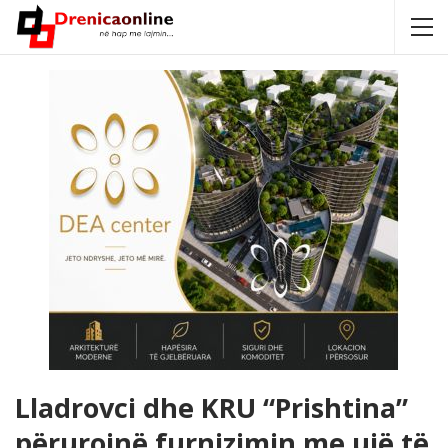
Lladrovci dhe KRU “Prishtina”
përurojnë furnizimin me ujë të