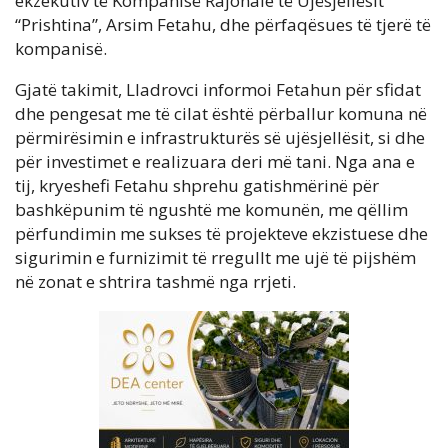
ekzekutiv të Kompanisë Rajonale të Ujësjellësit
“Prishtina”, Arsim Fetahu, dhe përfaqësues të tjerë të
kompanisë.
Gjatë takimit, Lladrovci informoi Fetahun për sfidat
dhe pengesat me të cilat është përballur komuna në
përmirësimin e infrastrukturës së ujësjellësit, si dhe
për investimet e realizuara deri më tani. Nga ana e
tij, kryeshefi Fetahu shprehu gatishmërinë për
bashkëpunim të ngushtë me komunën, me qëllim
përfundimin me sukses të projekteve ekzistuese dhe
sigurimin e furnizimit të rregullt me ujë të pijshëm
në zonat e shtrira tashmë nga rrjeti.