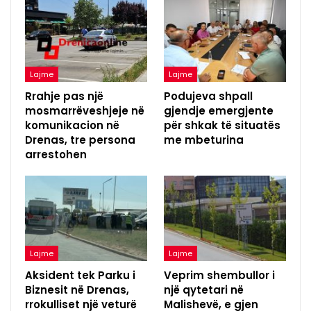
Lajme
Lajme
Rrahje pas një
Podujeva shpall
mosmarrëveshjeje në
gjendje emergjente
komunikacion në
për shkak të situatës
Drenas, tre persona
me mbeturina
arrestohen
Lajme
Lajme
Aksident tek Parku i
Veprim shembullor i
Biznesit në Drenas,
një qytetari në
rrokulliset një veturë
Malishevë, e gjen