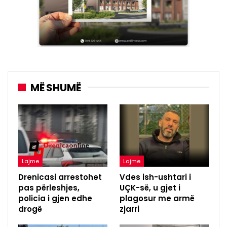
MË SHUMË
Lajme
Lajme
Drenicasi arrestohet
Vdes ish-ushtari i
pas përleshjes,
UÇK-së, u gjet i
policia i gjen edhe
plagosur me armë
drogë
zjarri