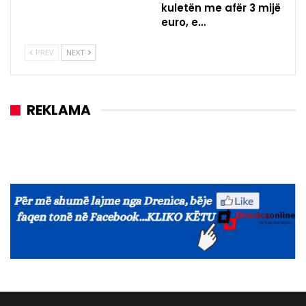
kuletën me afër 3 mijë
euro, e…
PREV
NEXT
REKLAMA