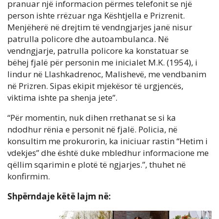
pranuar një informacion përmes telefonit se një
person ishte rrëzuar nga Kështjella e Prizrenit.
Menjëherë në drejtim të vendngjarjes janë nisur
patrulla policore dhe autoambulanca. Në
vendngjarje, patrulla policore ka konstatuar se
bëhej fjalë për personin me inicialet M.K. (1954), i
lindur në Llashkadrenoc, Malishevë, me vendbanim
në Prizren. Sipas ekipit mjekësor të urgjencës,
viktima ishte pa shenja jete”.
“Për momentin, nuk dihen rrethanat se si ka
ndodhur rënia e personit në fjalë. Policia, në
konsultim me prokurorin, ka iniciuar rastin “Hetim i
vdekjes” dhe është duke mbledhur informacione me
qëllim sqarimin e plotë të ngjarjes.”, thuhet në
konfirmim.
Shpërndaje këtë lajm në: