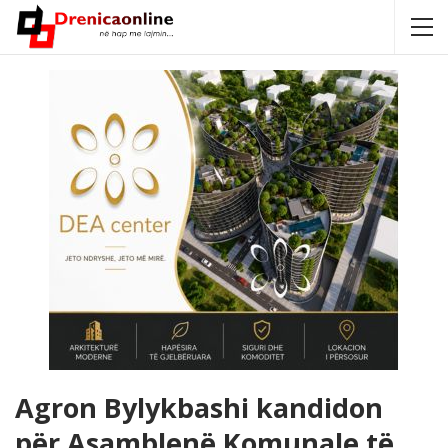
Agron Bylykbashi kandidon
për Asamblenë Komunale të