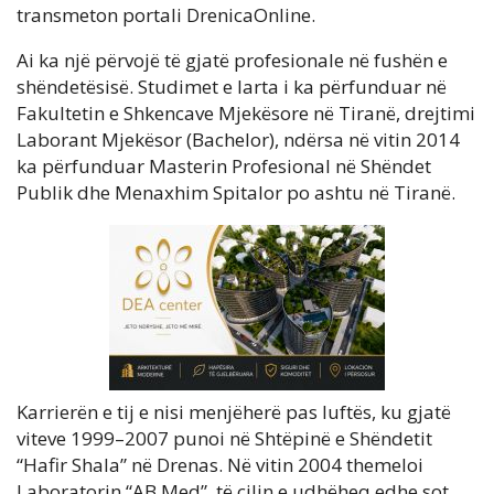
transmeton portali DrenicaOnline.
Ai ka një përvojë të gjatë profesionale në fushën e
shëndetësisë. Studimet e larta i ka përfunduar në
Fakultetin e Shkencave Mjekësore në Tiranë, drejtimi
Laborant Mjekësor (Bachelor), ndërsa në vitin 2014
ka përfunduar Masterin Profesional në Shëndet
Publik dhe Menaxhim Spitalor po ashtu në Tiranë.
Karrierën e tij e nisi menjëherë pas luftës, ku gjatë
viteve 1999–2007 punoi në Shtëpinë e Shëndetit
“Hafir Shala” në Drenas. Në vitin 2004 themeloi
Laboratorin “AB Med”, të cilin e udhëheq edhe sot,