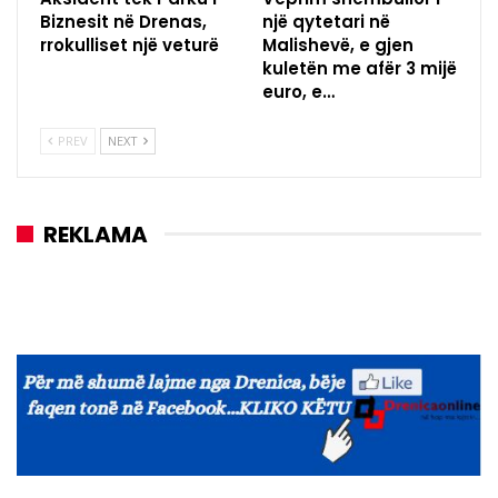
Biznesit në Drenas,
një qytetari në
rrokulliset një veturë
Malishevë, e gjen
kuletën me afër 3 mijë
euro, e…
PREV
NEXT
REKLAMA