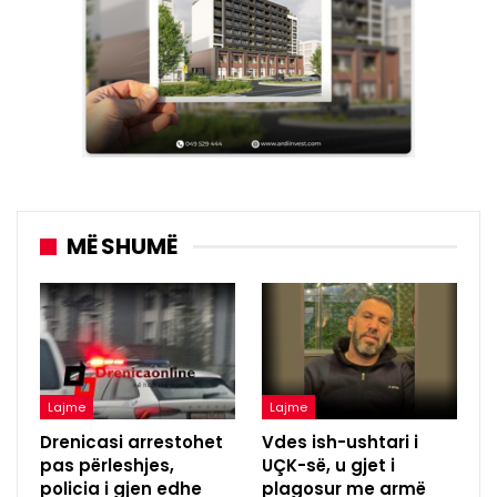
MË SHUMË
Lajme
Lajme
Drenicasi arrestohet
Vdes ish-ushtari i
pas përleshjes,
UÇK-së, u gjet i
policia i gjen edhe
plagosur me armë