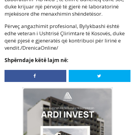
duke krijuar një përvojë të gjerë në laboratorinë
mjekësore dhe menaxhimin shëndetësor.
Përveç angazhimit profesional, Bylykbashi është
edhe veteran i Ushtrisë Çlirimtare të Kosovës, duke
qenë pjesë e gjeneratës që kontribuoi për lirinë e
vendit./DrenicaOnline/
Shpërndaje këtë lajm në: