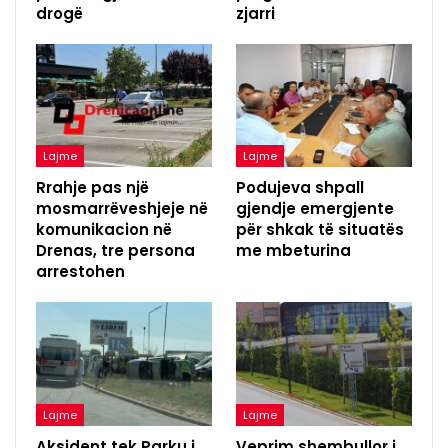
drogë
zjarri
Lajme
Lajme
Rrahje pas një
Podujeva shpall
mosmarrëveshjeje në
gjendje emergjente
komunikacion në
për shkak të situatës
Drenas, tre persona
me mbeturina
arrestohen
Lajme
Lajme
Aksident tek Parku i
Veprim shembullor i