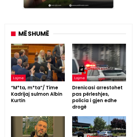
MË SHUMË
Lajme
Lajme
“M*ta, m*ta”/ Time
Drenicasi arrestohet
Kadrijaj sulmon Albin
pas përleshjes,
Kurtin
policia i gjen edhe
drogë