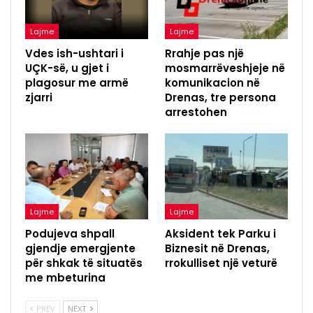
Lajme
Lajme
Vdes ish-ushtari i
Rrahje pas një
UÇK-së, u gjet i
mosmarrëveshjeje në
plagosur me armë
komunikacion në
zjarri
Drenas, tre persona
arrestohen
Lajme
Lajme
Podujeva shpall
Aksident tek Parku i
gjendje emergjente
Biznesit në Drenas,
për shkak të situatës
rrokulliset një veturë
me mbeturina
PREV
NEXT