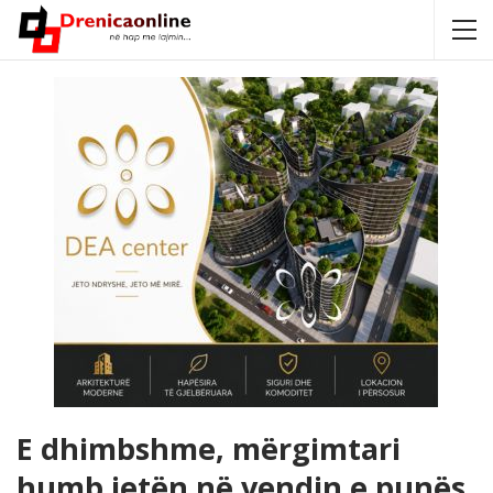
E dhimbshme, mërgimtari
humb jetën në vendin e punës