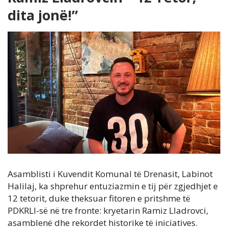
dita jonë!”
Asamblisti i Kuvendit Komunal të Drenasit, Labinot
Halilaj, ka shprehur entuziazmin e tij për zgjedhjet e
12 tetorit, duke theksuar fitoren e pritshme të
PDKRLl-së në tre fronte: kryetarin Ramiz Lladrovci,
asamblenë dhe rekordet historike të iniciatives.