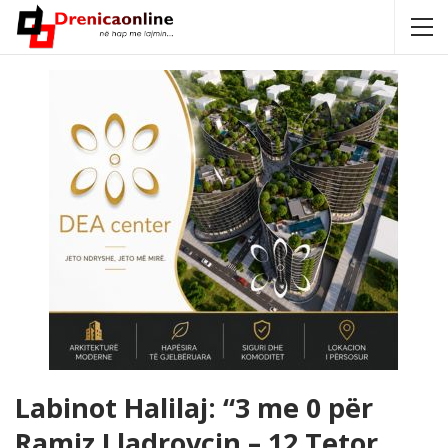
Labinot Halilaj: “3 me 0 për
Ramiz Lladrovcin – 12 Tetor,