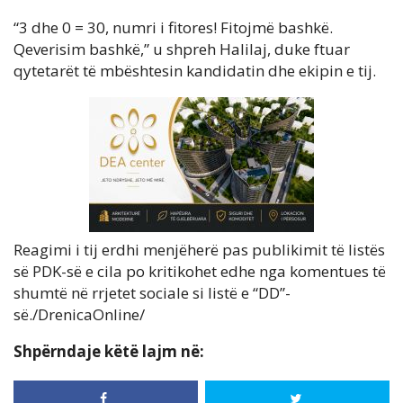
“3 dhe 0 = 30, numri i fitores! Fitojmë bashkë.
Qeverisim bashkë,” u shpreh Halilaj, duke ftuar
qytetarët të mbështesin kandidatin dhe ekipin e tij.
Reagimi i tij erdhi menjëherë pas publikimit të listës
së PDK-së e cila po kritikohet edhe nga komentues të
shumtë në rrjetet sociale si listë e “DD”-
së./DrenicaOnline/
Shpërndaje këtë lajm në: