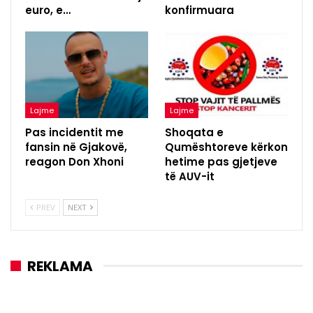
euro, e…
konfirmuara
Lajme
Lajme
Pas incidentit me
Shoqata e
fansin në Gjakovë,
Qumështoreve kërkon
reagon Don Xhoni
hetime pas gjetjeve
të AUV-it
PREV
NEXT
REKLAMA