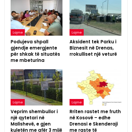
Lajme
Lajme
Podujeva shpall
Aksident tek Parku i
gjendje emergjente
Biznesit në Drenas,
për shkak të situatës
rrokulliset një veturë
me mbeturina
Lajme
Lajme
Veprim shembullor i
Rriten rastet me fruth
një qytetari në
në Kosovë – edhe
Malishevë, e gjen
Drenasi e Skenderaji
kuletën me afër 3 mijë
me raste të