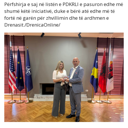
Përfshirja e saj në listën e PDKRLl e pasuron edhe më
shumë këtë iniciativë, duke e bërë atë edhe më të
fortë në garën për zhvillimin dhe të ardhmen e
Drenasit./DrenicaOnline/