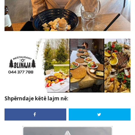
Shpërndaje këtë lajm në: