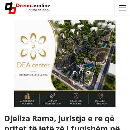
Djellza Rama, juristja e re që
pritet të jetë zë i fuqishëm në