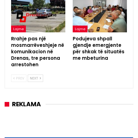
Lajme
Lajme
Rrahje pas një
Podujeva shpall
mosmarrëveshjeje në
gjendje emergjente
komunikacion në
për shkak të situatës
Drenas, tre persona
me mbeturina
arrestohen
PREV
NEXT
REKLAMA