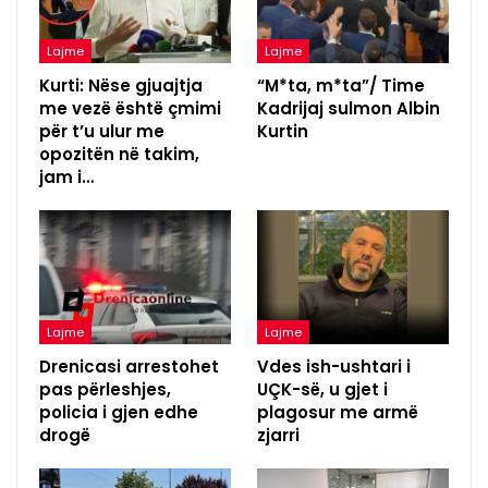
Lajme
Lajme
Kurti: Nëse gjuajtja
“M*ta, m*ta”/ Time
me vezë është çmimi
Kadrijaj sulmon Albin
për t’u ulur me
Kurtin
opozitën në takim,
jam i…
Lajme
Lajme
Drenicasi arrestohet
Vdes ish-ushtari i
pas përleshjes,
UÇK-së, u gjet i
policia i gjen edhe
plagosur me armë
drogë
zjarri