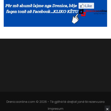
Drenicaonline.com © 2026 - Të gjithë të drejtat janë të rezervuara
✕
Impresum