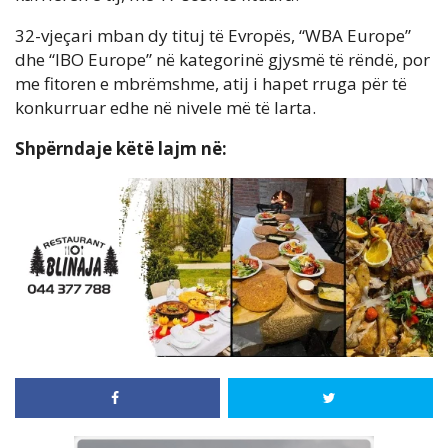
32-vjeçari mban dy tituj të Evropës, “WBA Europe”
dhe “IBO Europe” në kategorinë gjysmë të rëndë, por
me fitoren e mbrëmshme, atij i hapet rruga për të
konkurruar edhe në nivele më të larta.
Shpërndaje këtë lajm në: