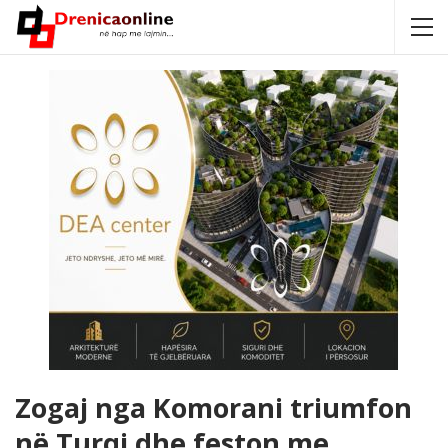
Zogaj nga Komorani triumfon
në Turqi dhe feston me