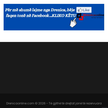
Drenicaonline.com © 2026 - Të gjithë të drejtat janë të rezervuara