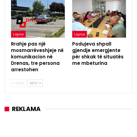
Lajme
Lajme
Rrahje pas një
Podujeva shpall
mosmarrëveshjeje në
gjendje emergjente
komunikacion në
për shkak të situatës
Drenas, tre persona
me mbeturina
arrestohen
PREV
NEXT
REKLAMA