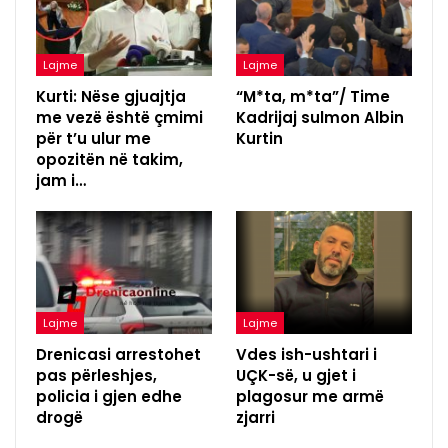
Lajme
Lajme
Kurti: Nëse gjuajtja
“M*ta, m*ta”/ Time
me vezë është çmimi
Kadrijaj sulmon Albin
për t’u ulur me
Kurtin
opozitën në takim,
jam i…
Lajme
Lajme
Drenicasi arrestohet
Vdes ish-ushtari i
pas përleshjes,
UÇK-së, u gjet i
policia i gjen edhe
plagosur me armë
drogë
zjarri