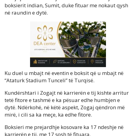
boksierit indian, Sumit, duke fituar me nokaut qysh
në raundin e dytë.
Ku duel u mbajt në eventin e boksit që u mbajt në
“Ataturk Stadium Tunceli” të Turqisë.
Kundërshtari i Zogajt në karrierën e tij kishte arritur
tetë fitore e tashmë e ka pësuar edhe humbjen e
dytë. Ndërkohë, në këtë aspekt, Zogaj qëndron më
mirë, i cili sa ka meçe, ka edhe fitore.
Boksieri me prejardhje kosovare ka 17 ndeshje në
karrierën e tij, me 17 sosh të fituara.