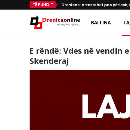
TË FUNDIT
Drenicasi arrestohet pas përleshje
BALLINA
LA
E rëndë: Vdes në vendin 
Skenderaj