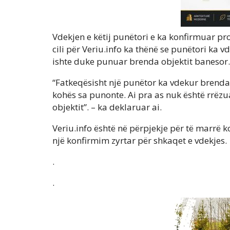
Vdekjen e këtij punëtori e ka konfirmuar pr
cili për Veriu.info ka thënë se punëtori ka 
ishte duke punuar brenda objektit banesor.
“Fatkeqësisht një punëtor ka vdekur brenda
kohës sa punonte. Ai pra as nuk është rrëzu
objektit”. – ka deklaruar ai.
Veriu.info është në përpjekje për të marrë k
një konfirmim zyrtar për shkaqet e vdekjes.
.
.