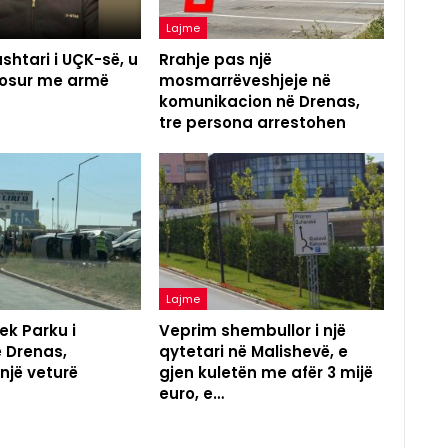
Lajme
shtari i UÇK-së, u
Rrahje pas një
agosur me armë
mosmarrëveshjeje në
komunikacion në Drenas,
tre persona arrestohen
Lajme
ek Parku i
Veprim shembullor i një
ë Drenas,
qytetari në Malishevë, e
 një veturë
gjen kuletën me afër 3 mijë
euro, e…