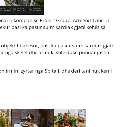
onari i kompanisë Rroni-t Group, Armend Tahiri, i
vdekur pasi ka pasur sulm kardiak gjatë kohës sa
 objektit banesor, pasi ka pasur sulm kardiak gjatë
ar nga skelet dhe as nuk ishte duke punuar jashtë
onfirmim zyrtar nga Spitali, dhe deri tani nuk kemi