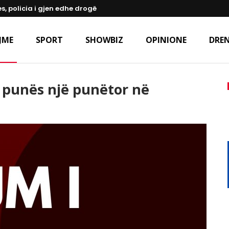
s, policia i gjen edhe drogë
JME
SPORT
SHOWBIZ
OPINIONE
DREN
e punës një punëtor në