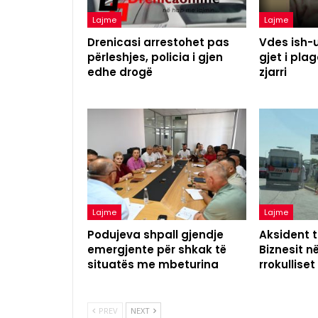
Lajme
Lajme
Drenicasi arrestohet pas
Vdes ish-u
përleshjes, policia i gjen
gjet i pl
edhe drogë
zjarri
Lajme
Lajme
Podujeva shpall gjendje
Aksident t
emergjente për shkak të
Biznesit n
situatës me mbeturina
rrokulliset
PREV
NEXT