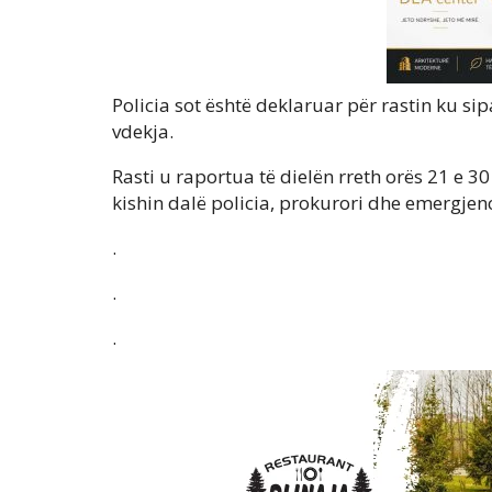
Policia sot është deklaruar për rastin ku si
vdekja.
Rasti u raportua të dielën rreth orës 21 e 
kishin dalë policia, prokurori dhe emergje
.
.
.