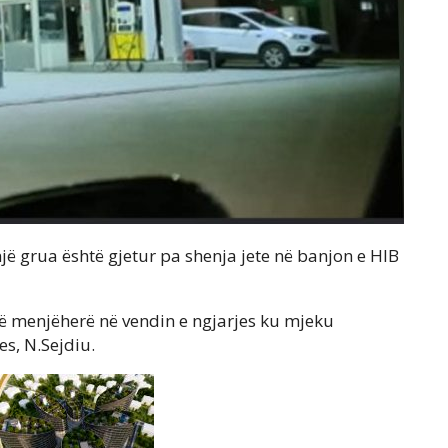
ë grua është gjetur pa shenja jete në banjon e HIB
lë menjëherë në vendin e ngjarjes ku mjeku
es, N.Sejdiu.