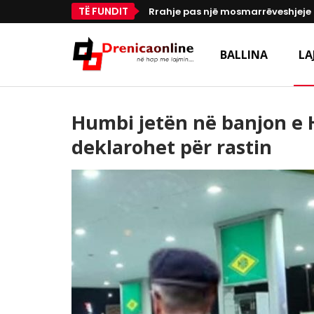
TË FUNDIT
Rrahje pas një mosmarrëveshjeje 
BALLINA
LA
Humbi jetën në banjon e H
deklarohet për rastin