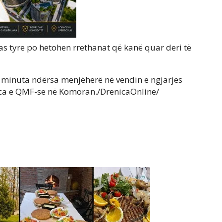
pas tyre po hetohen rrethanat që kanë quar deri të
30 minuta ndërsa menjëherë në vendin e ngjarjes
nca e QMF-se në Komoran./DrenicaOnline/