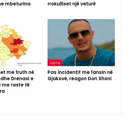
me mbeturina
rrokulliset një veturë
Lajme
tet me fruth në
Pas incidentit me fansin në
edhe Drenasi e
Gjakovë, reagon Don Xhoni
 me raste të
ra