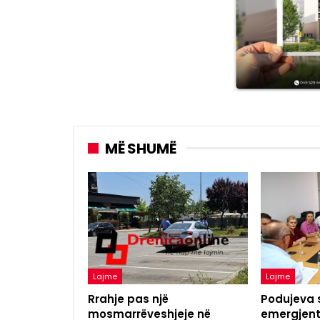
MË SHUMË
Lajme
Lajme
Rrahje pas një
Podujeva 
mosmarrëveshjeje në
emergjent