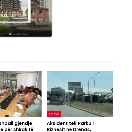
Lajme
shpall gjendje
Aksident tek Parku i
e për shkak të
Biznesit në Drenas,