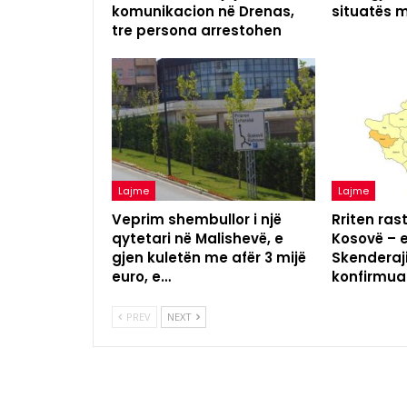
komunikacion në Drenas,
situatës 
tre persona arrestohen
Lajme
Lajme
Veprim shembullor i një
Rriten ras
qytetari në Malishevë, e
Kosovë – 
gjen kuletën me afër 3 mijë
Skenderaji
euro, e…
konfirmua
PREV
NEXT