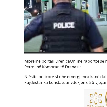
Mbrëmë portali DrenicaOnline raportoi se nj
Petrol në Komoran të Drenasit.
Njësitë policore si dhe emergjenca kanë da
kujdestar ka konstatuar vdekjen e 56-vjeçar