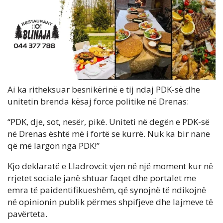
Ai ka ritheksuar besnikërinë e tij ndaj PDK-së dhe
unitetin brenda kësaj force politike në Drenas:
“PDK, dje, sot, nesër, pikë. Uniteti në degën e PDK-së
në Drenas është më i fortë se kurrë. Nuk ka bir nane
që më largon nga PDK!”
Kjo deklaratë e Lladrovcit vjen në një moment kur në
rrjetet sociale janë shtuar faqet dhe portalet me
emra të paidentifikueshëm, që synojnë të ndikojnë
në opinionin publik përmes shpifjeve dhe lajmeve të
pavërteta.