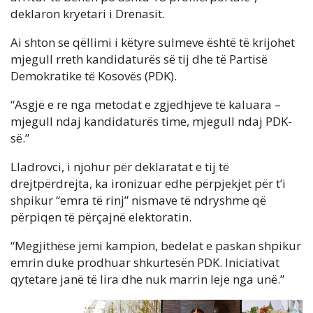
deklaron kryetari i Drenasit.
Ai shton se qëllimi i këtyre sulmeve është të krijohet
mjegull rreth kandidaturës së tij dhe të Partisë
Demokratike të Kosovës (PDK).
“Asgjë e re nga metodat e zgjedhjeve të kaluara –
mjegull ndaj kandidaturës time, mjegull ndaj PDK-
së.”
Lladrovci, i njohur për deklaratat e tij të
drejtpërdrejta, ka ironizuar edhe përpjekjet për t’i
shpikur “emra të rinj” nismave të ndryshme që
përpiqen të përçajnë elektoratin.
“Megjithëse jemi kampion, bedelat e paskan shpikur
emrin duke prodhuar shkurtesën PDK. Iniciativat
qytetare janë të lira dhe nuk marrin leje nga unë.”