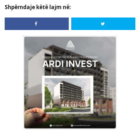
Shpërndaje këtë lajm në: