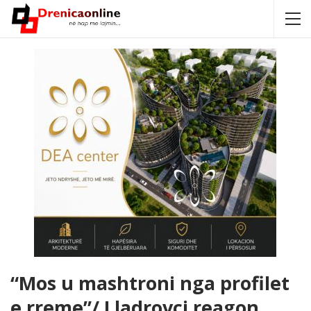
“Mos u mashtroni nga profilet
e rreme”/ Lladrovci reagon