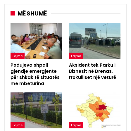
MË SHUMË
Lajme
Lajme
Podujeva shpall
Aksident tek Parku i
gjendje emergjente
Biznesit në Drenas,
për shkak të situatës
rrokulliset një veturë
me mbeturina
Lajme
Lajme