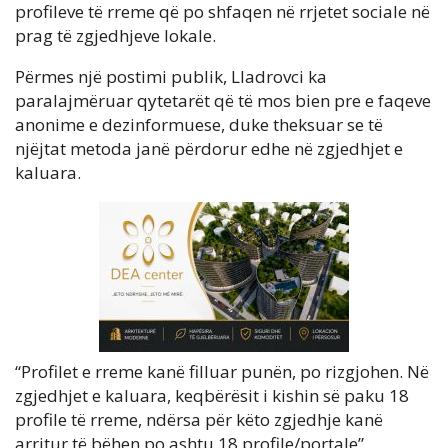
profileve të rreme që po shfaqen në rrjetet sociale në
prag të zgjedhjeve lokale.
Përmes një postimi publik, Lladrovci ka
paralajmëruar qytetarët që të mos bien pre e faqeve
anonime e dezinformuese, duke theksuar se të
njëjtat metoda janë përdorur edhe në zgjedhjet e
kaluara.
“Profilet e rreme kanë filluar punën, po rizgjohen. Në
zgjedhjet e kaluara, keqbërësit i kishin së paku 18
profile të rreme, ndërsa për këto zgjedhje kanë
arritur të bëhen po ashtu 18 profile/portale”,