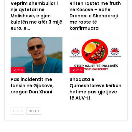
Veprim shembullor i
Rriten rastet me fruth
një qytetari në
në Kosovë – edhe
Malishevë, e gjen
Drenasi e Skenderaji
kuletën me afër 3 mijë
me raste të
euro, e…
konfirmuara
Lajme
Lajme
Pas incidentit me
Shoqata e
fansin në Gjakovë,
Qumështoreve kërkon
reagon Don Xhoni
hetime pas gjetjeve
të AUV-it
PREV
NEXT