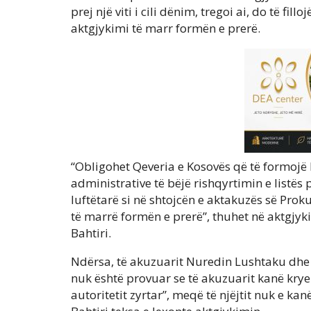
prej një viti i cili dënim, tregoi ai, do të fil
aktgjykimi të marr formën e prerë.
“Obligohet Qeveria e Kosovës që të formojë
administrative të bëjë rishqyrtimin e listës
luftëtarë si në shtojcën e aktakuzës së Prokur
të marrë formën e prerë”, thuhet në aktgjyki
Bahtiri.
Ndërsa, të akuzuarit Nuredin Lushtaku dhe S
nuk është provuar se të akuzuarit kanë kry
autoritetit zyrtar”, meqë të njëjtit nuk e kan