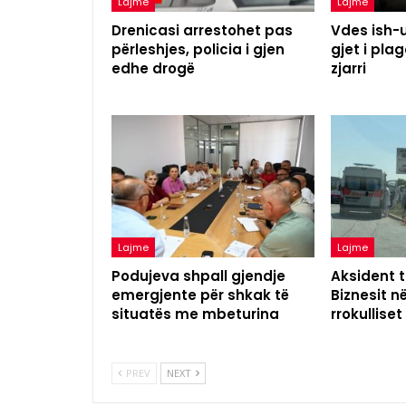
Lajme
Lajme
Drenicasi arrestohet pas
Vdes ish-u
përleshjes, policia i gjen
gjet i pl
edhe drogë
zjarri
Lajme
Lajme
Podujeva shpall gjendje
Aksident t
emergjente për shkak të
Biznesit n
situatës me mbeturina
rrokulliset
PREV
NEXT