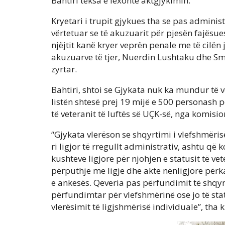
Bahtiri teksa e lexonte aktgjykimin.
Kryetari i trupit gjykues tha se pas adminis
vërtetuar se të akuzuarit për pjesën fajësues
njëjtit kanë kryer veprën penale me të cilën
akuzuarve të tjer, Nuerdin Lushtaku dhe Sma
zyrtar.
Bahtiri, shtoi se Gjykata nuk ka mundur të ver
listën shtesë prej 19 mijë e 500 personash p
të veteranit të luftës së UÇK-së, nga komisio
“Gjykata vlerëson se shqyrtimi i vlefshmërisë
ri ligjor të rregullt administrativ, ashtu që
kushteve ligjore për njohjen e statusit të vet
përputhje me ligje dhe akte nënligjore përk
e ankesës. Qeveria pas përfundimit të shqy
përfundimtar për vlefshmërinë ose jo të statu
vlerësimit të ligjshmërisë individuale”, tha k