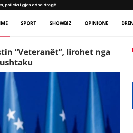
s, policia i gjen edhe drogë
JME
SPORT
SHOWBIZ
OPINIONE
DREN
tin “Veteranët”, lirohet nga
Lushtaku