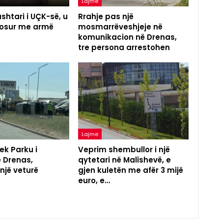
Lajme
shtari i UÇK-së, u
Rrahje pas një
agosur me armë
mosmarrëveshjeje në
komunikacion në Drenas,
tre persona arrestohen
Lajme
ek Parku i
Veprim shembullor i një
ë Drenas,
qytetari në Malishevë, e
 një veturë
gjen kuletën me afër 3 mijë
euro, e…