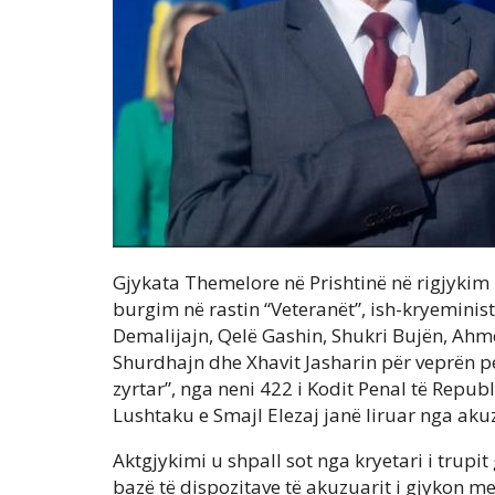
Gjykata Themelore në Prishtinë në rigjykim i
burgim në rastin “Veteranët”, ish-kryemini
Demalijajn, Qelë Gashin, Shukri Bujën, Ahme
Shurdhajn dhe Xhavit Jasharin për veprën p
zyrtar”, nga neni 422 i Kodit Penal të Repu
Lushtaku e Smajl Elezaj janë liruar nga aku
Aktgjykimi u shpall sot nga kryetari i trupit
bazë të dispozitave të akuzuarit i gjykon m