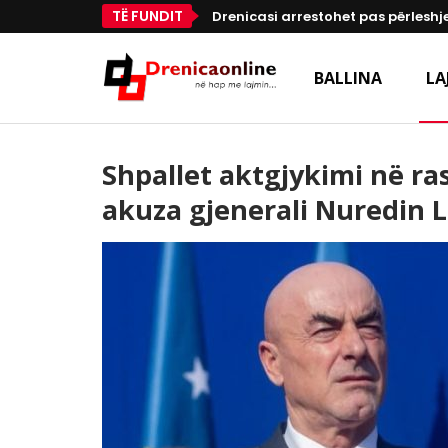
TË FUNDIT
Drenicasi arrestohet pas përleshje
BALLINA
LA
Shpallet aktgjykimi në ras
akuza gjenerali Nuredin 