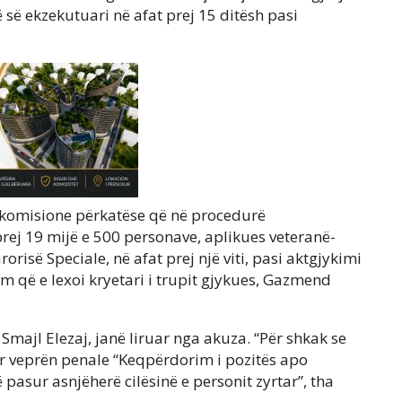
lojë së ekzekutuari në afat prej 15 ditësh pasi
 komisione përkatëse që në procedurë
 prej 19 mijë e 500 personave, aplikues veteranë-
orisë Speciale, në afat prej një viti, pasi aktgjykimi
m që e lexoi kryetari i trupit gjykues, Gazmend
majl Elezaj, janë liruar nga akuza. “Për shkak se
er veprën penale “Keqpërdorim i pozitës apo
ë pasur asnjëherë cilësinë e personit zyrtar”, tha