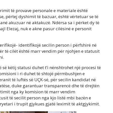
trimit të provave personale e materiale është
e, përtej dyshimit të bazuar, është vërtetuar se të
 janë akuzuar në aktakuzë. Ndërsa sa i përket dy të
jl Elezaj, nuk e akne pasur cilësinë e personit
ifikojë- identifikojë secilin person i përfshirë në
ër të cilët është marr vendim për njohjen e statusit
ni.
 së këtij statusi duhet t’i nënshtrohet një procesi të
 komisioni i ri duhet të shtojë përmbushjen e
eranit të luftës së UÇK-së, për secilin kandidat në
atëse, duke garantuar transparencë dhe të drejtën
rtimit nga ky komision të marr vendim
sit të secilit person nga kjo listë mbi bazën e
ryetari i trupit gjykues gjatë leximit të aktgjykimit.