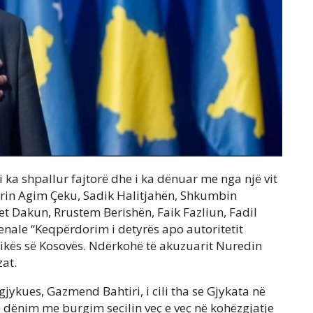
 ka shpallur fajtorë dhe i ka dënuar me nga një vit
strin Agim Çeku, Sadik Halitjahën, Shkumbin
t Dakun, Rrustem Berishën, Faik Fazliun, Fadil
enale “Keqpërdorim i detyrës apo autoritetit
blikës së Kosovës. Ndërkohë të akuzuarit Nuredin
zat.
 gjykues, Gazmend Bahtiri, i cili tha se Gjykata në
e dënim me burgim secilin veç e veç në kohëzgjatje