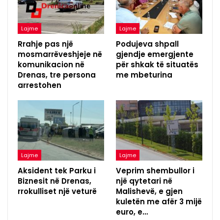
Lajme
Lajme
Rrahje pas një
Podujeva shpall
mosmarrëveshjeje në
gjendje emergjente
komunikacion në
për shkak të situatës
Drenas, tre persona
me mbeturina
arrestohen
Lajme
Lajme
Aksident tek Parku i
Veprim shembullor i
Biznesit në Drenas,
një qytetari në
rrokulliset një veturë
Malishevë, e gjen
kuletën me afër 3 mijë
euro, e…