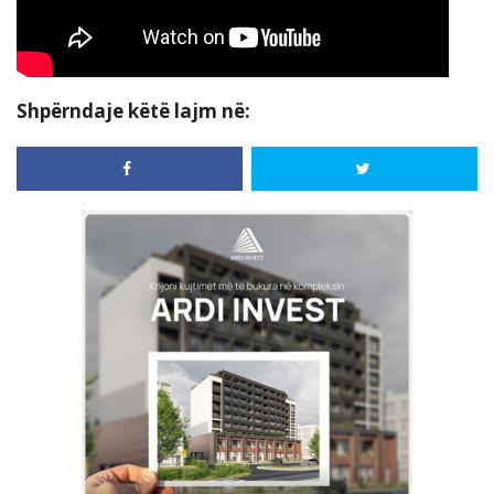
Shpërndaje këtë lajm në: