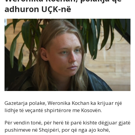
adhuron UÇK-në
Gazetarja polake, Weronika Kochan ka krijuar një
lidhje të veçantë shpirtërore me Kosovën.
Për vendin tonë, për herë të parë kishte dëgjuar gjatë
pushimeve në Shqipëri, por që nga ajo kohë,