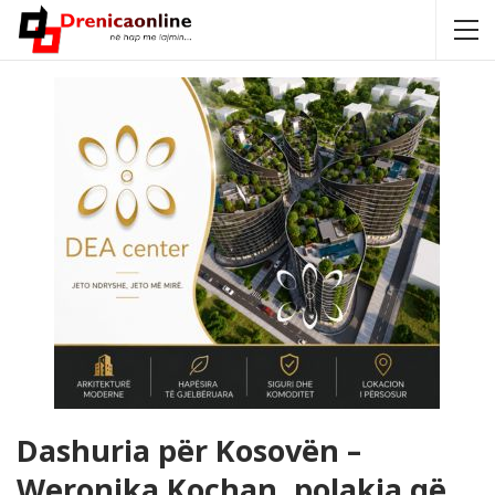
Dashuria për Kosovën –
Weronika Kochan, polakja që