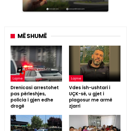
MË SHUMË
Lajme
Lajme
Drenicasi arrestohet
Vdes ish-ushtari i
pas përleshjes,
UÇK-së, u gjet i
policia i gjen edhe
plagosur me armë
drogë
zjarri