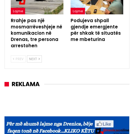
Lajme
Lajme
Rrahje pas një
Podujeva shpall
mosmarrëveshjeje në
gjendje emergjente
komunikacion në
për shkak të situatës
Drenas, tre persona
me mbeturina
arrestohen
PREV
NEXT
REKLAMA