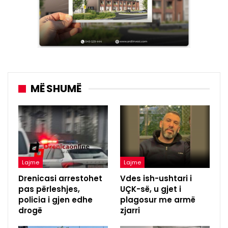
MË SHUMË
Lajme
Lajme
Drenicasi arrestohet
Vdes ish-ushtari i
pas përleshjes,
UÇK-së, u gjet i
policia i gjen edhe
plagosur me armë
drogë
zjarri