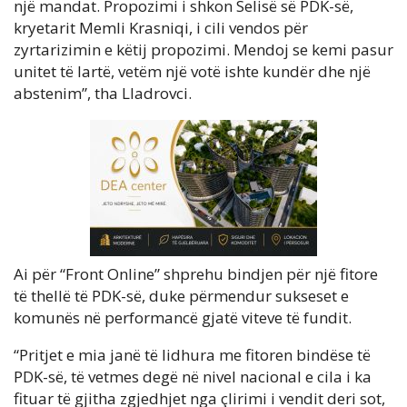
një mandat. Propozimi i shkon Selisë së PDK-së,
kryetarit Memli Krasniqi, i cili vendos për
zyrtarizimin e këtij propozimi. Mendoj se kemi pasur
unitet të lartë, vetëm një votë ishte kundër dhe një
abstenim”, tha Lladrovci.
Ai për “Front Online” shprehu bindjen për një fitore
të thellë të PDK-së, duke përmendur sukseset e
komunës në performancë gjatë viteve të fundit.
“Pritjet e mia janë të lidhura me fitoren bindëse të
PDK-së, të vetmes degë në nivel nacional e cila i ka
fituar të gjitha zgjedhjet nga çlirimi i vendit deri sot,