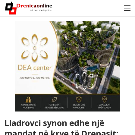
Lladrovci synon edhe një
mandat në krye të Drenasit: