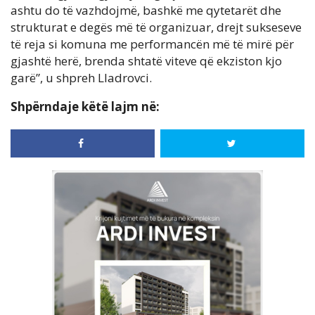
ashtu do të vazhdojmë, bashkë me qytetarët dhe
strukturat e degës më të organizuar, drejt sukseseve
të reja si komuna me performancën më të mirë për
gjashtë herë, brenda shtatë viteve që ekziston kjo
garë”, u shpreh Lladrovci.
Shpërndaje këtë lajm në: