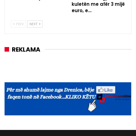
kuletën me afër 3 mijë
euro, e…
PREV
NEXT
REKLAMA