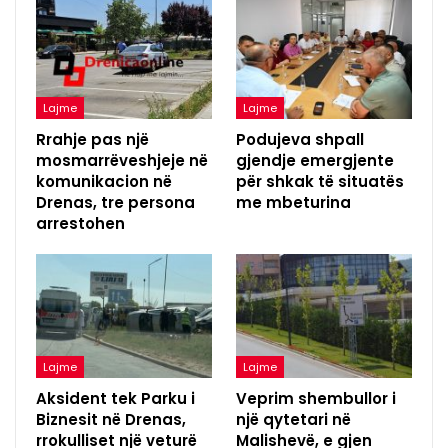
Lajme
Lajme
Rrahje pas një
Podujeva shpall
mosmarrëveshjeje në
gjendje emergjente
komunikacion në
për shkak të situatës
Drenas, tre persona
me mbeturina
arrestohen
Lajme
Lajme
Aksident tek Parku i
Veprim shembullor i
Biznesit në Drenas,
një qytetari në
rrokulliset një veturë
Malishevë, e gjen