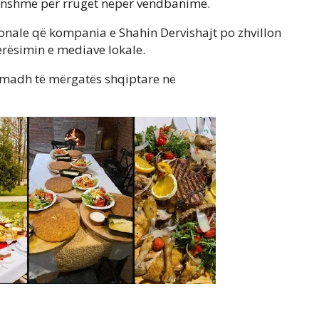
onshme për rrugët nëpër vendbanime.
ionale që kompania e Shahin Dervishajt po zhvillon
rësimin e mediave lokale.
të madh të mërgatës shqiptare në