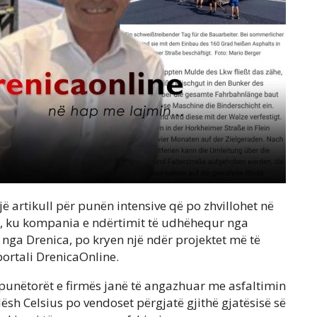
 artikull për punën intensive që po zhvillohet në
n, ku kompania e ndërtimit të udhëhequr nga
 nga Drenica, po kryen një ndër projektet më të
ortali DrenicaOnline.
 punëtorët e firmës janë të angazhuar me asfaltimin
dësh Celsius po vendoset përgjatë gjithë gjatësisë së