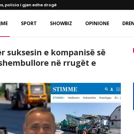
s, policia i gjen edhe drogë
JME
SPORT
SHOWBIZ
OPINIONE
DREN
ër suksesin e kompanisë së
 shembullore në rrugët e