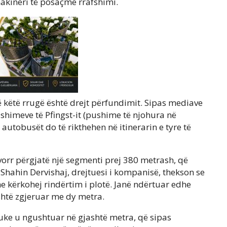
makineri të posaçme rrafshimi.
ë këtë rrugë është drejt përfundimit. Sipas mediave
himeve të Pfingst-it (pushime të njohura në
e autobusët do të rikthehen në itinerarin e tyre të
vorr përgjatë një segmenti prej 380 metrash, që
 Shahin Dervishaj, drejtuesi i kompanisë, thekson se
e kërkohej rindërtim i plotë. Janë ndërtuar edhe
është zgjeruar me dy metra.
duke u ngushtuar në gjashtë metra, që sipas