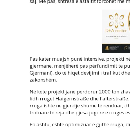
saj. Më pas, shtresa e asfaltit forcohet me 
Pas katër muajsh punë intensive, projekti n
gjermane, menjëherë pas përfundimit të pus
Gjermani), do të hiqet devijimi i trafikut dh
zakonshëm.
Në këtë projekt janë përdorur 2000 ton zha
lidh rrugët Haigernstraße dhe Falterstraße.
rruga ishte në gjendje shumë të rënduar, dh
trotuare të reja dhe pjesa jugore e rrugës 
Po ashtu, është optimizuar e gjithë rruga, 