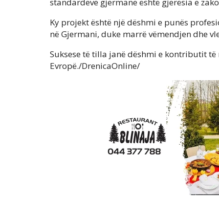
standardeve gjermane është gjerësia e zak
Ky projekt është një dëshmi e punës profes
në Gjermani, duke marrë vëmendjen dhe vle
Suksese të tilla janë dëshmi e kontributit 
Evropë./DrenicaOnline/