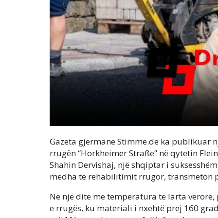
Gazeta gjermane Stimme.de ka publikuar një
rrugën “Horkheimer Straße” në qytetin Flei
Shahin Dervishaj, një shqiptar i suksesshëm
mëdha të rehabilitimit rrugor, transmeton p
Në një ditë me temperatura të larta verore,
e rrugës, ku materiali i nxehtë prej 160 gra