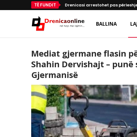
TË FUNDIT
Drenicasi arrestohet pas përleshje
BALLINA
LA
Mediat gjermane flasin p
Shahin Dervishajt – punë
Gjermanisë