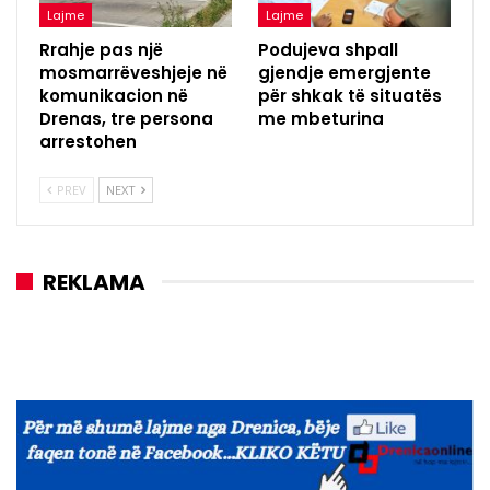
Lajme
Lajme
Rrahje pas një
Podujeva shpall
mosmarrëveshjeje në
gjendje emergjente
komunikacion në
për shkak të situatës
Drenas, tre persona
me mbeturina
arrestohen
PREV
NEXT
REKLAMA