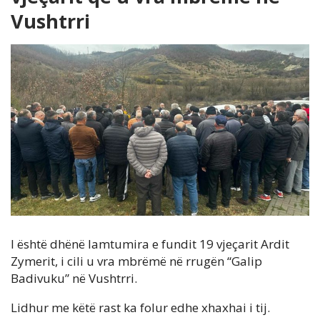
Vushtrri
I është dhënë lamtumira e fundit 19 vjeçarit Ardit
Zymerit, i cili u vra mbrëmë në rrugën “Galip
Badivuku” në Vushtrri.
Lidhur me këtë rast ka folur edhe xhaxhai i tij.