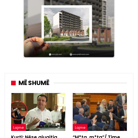
MË SHUMË
Lajme
Lajme
Kurti: Nëse gjuajtja
“M*ta, m*ta”/ Time