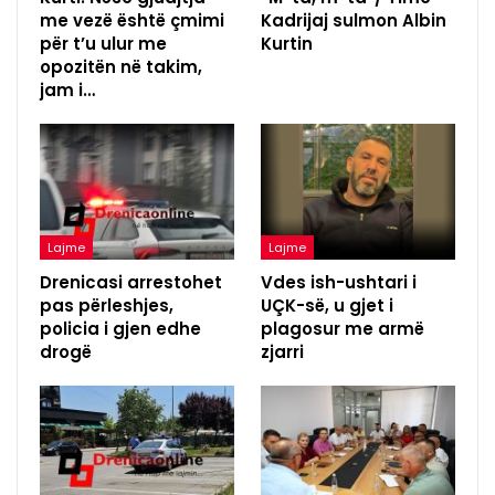
me vezë është çmimi
Kadrijaj sulmon Albin
për t’u ulur me
Kurtin
opozitën në takim,
jam i…
Lajme
Lajme
Drenicasi arrestohet
Vdes ish-ushtari i
pas përleshjes,
UÇK-së, u gjet i
policia i gjen edhe
plagosur me armë
drogë
zjarri