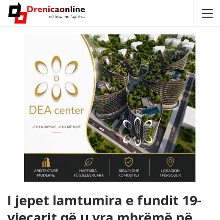
I jepet lamtumira e fundit 19-
vjeçarit që u vra mbrëmë në