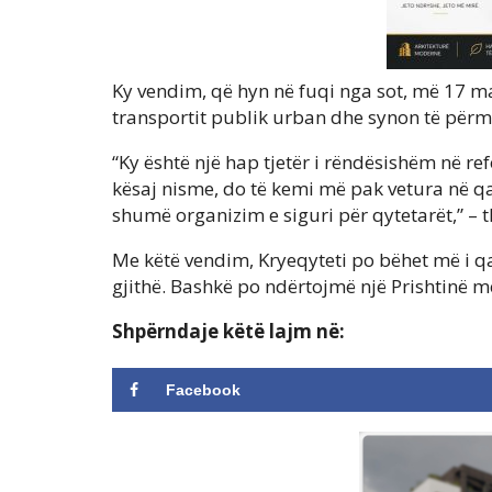
Ky vendim, që hyn në fuqi nga sot, më 17 m
transportit publik urban dhe synon të përmi
“Ky është një hap tjetër i rëndësishëm në r
kësaj nisme, do të kemi më pak vetura në q
shumë organizim e siguri për qytetarët,” – 
Me këtë vendim, Kryeqyteti po bëhet më i q
gjithë. Bashkë po ndërtojmë një Prishtinë 
Shpërndaje këtë lajm në:
Facebook