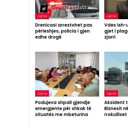
Lajme
Lajme
Drenicasi arrestohet pas
Vdes ish-u
përleshjes, policia i gjen
gjet i pl
edhe drogë
zjarri
Lajme
Lajme
Podujeva shpall gjendje
Aksident t
emergjente për shkak të
Biznesit n
situatës me mbeturina
rrokulliset