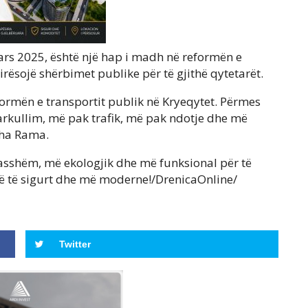
ars 2025, është një hap i madh në reformën e
rësojë shërbimet publike për të gjithë qytetarët.
eformën e transportit publik në Kryeqytet. Përmes
arkullim, më pak trafik, më pak ndotje dhe më
tha Rama.
asshëm, më ekologjik dhe më funksional për të
më të sigurt dhe më moderne!/DrenicaOnline/
Twitter