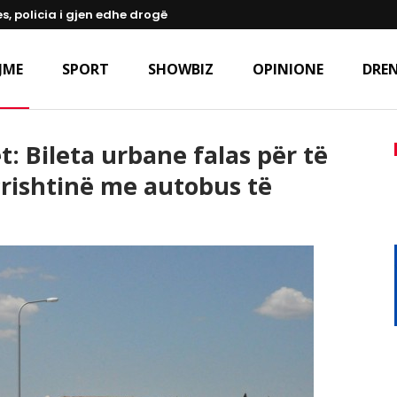
s, policia i gjen edhe drogë
JME
SPORT
SHOWBIZ
OPINIONE
DREN
: Bileta urbane falas për të
Prishtinë me autobus të