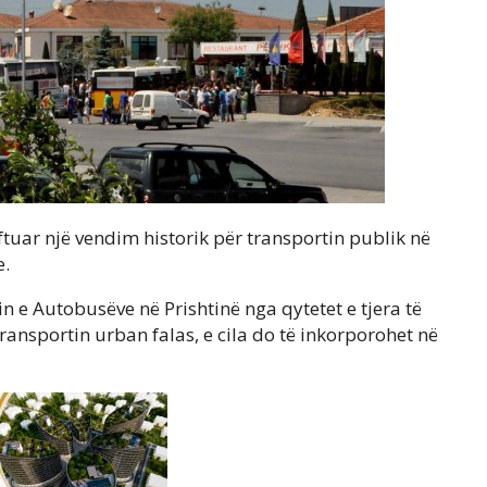
ftuar një vendim historik për transportin publik në
e.
n e Autobusëve në Prishtinë nga qytetet e tjera të
transportin urban falas, e cila do të inkorporohet në