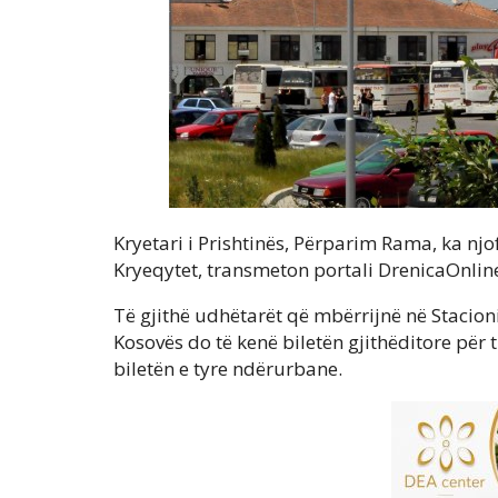
Kryetari i Prishtinës, Përparim Rama, ka njo
Kryeqytet, transmeton portali DrenicaOnlin
Të gjithë udhëtarët që mbërrijnë në Stacioni
Kosovës do të kenë biletën gjithëditore për 
biletën e tyre ndërurbane.