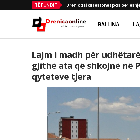
TË FUNDIT
Drenicasi arrestohet pas përleshje
BALLINA
LA
Lajm i madh për udhëtarët
gjithë ata që shkojnë në 
qyteteve tjera