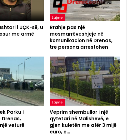
Lajme
shtari i UÇK-së, u
Rrahje pas një
agosur me armë
mosmarrëveshjeje në
komunikacion në Drenas,
tre persona arrestohen
Lajme
ek Parku i
Veprim shembullor i një
ë Drenas,
qytetari në Malishevë, e
 një veturë
gjen kuletën me afër 3 mijë
euro, e…