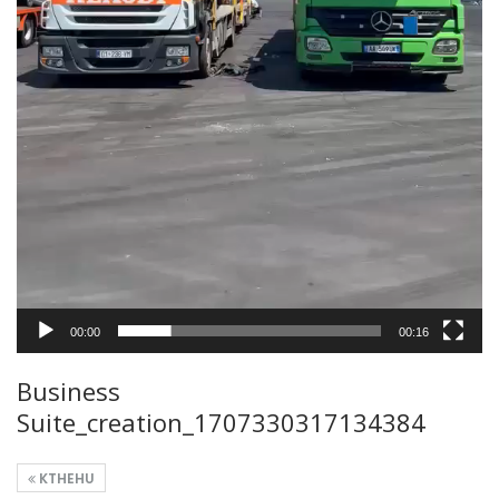
00:00
00:16
Business
Suite_creation_1707330317134384
KTHEHU