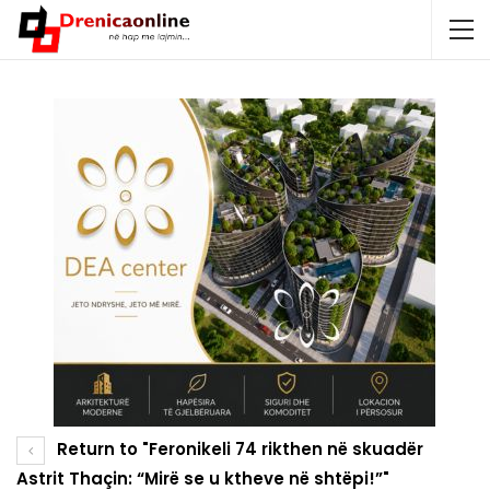
Return to "Feronikeli 74 rikthen në skuadër
Astrit Thaçin: “Mirë se u ktheve në shtëpi!”"