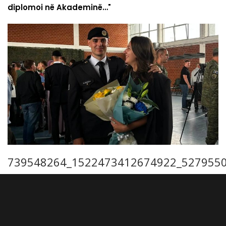
diplomoi në Akademinë…"
739548264_1522473412674922_527955