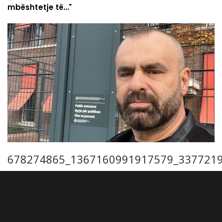
mbështetje të…"
678274865_1367160991917579_337721