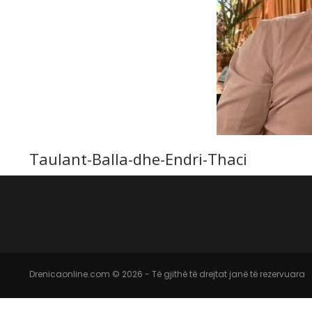
Taulant-Balla-dhe-Endri-Thaci
Drenicaonline.com © 2026 - Të gjithë të drejtat janë të rezervuara