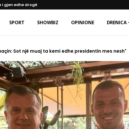
a i gjen edhe drogë
SPORT
SHOWBIZ
OPINIONE
DRENICA 
Thaçin: Sot një muaj ta kemi edhe presidentin mes nesh"