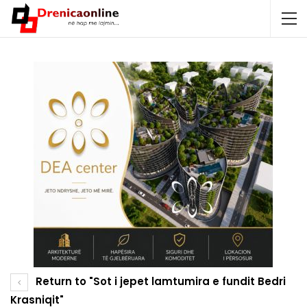
Return to "Sot i jepet lamtumira e fundit Bedri
Krasniqit"