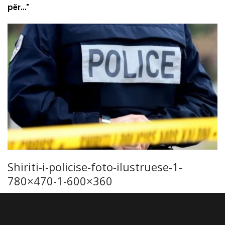
për…"
Shiriti-i-policise-foto-ilustruese-1-
780×470-1-600×360