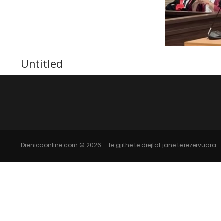
Untitled
Drenicaonline.com © 2026 - Të gjithë të drejtat janë të rezervuara