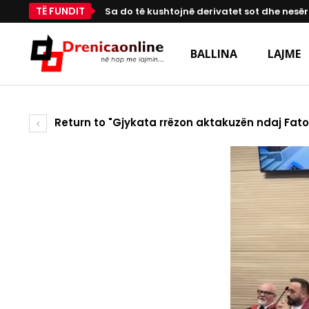
TË FUNDIT
Sa do të kushtojnë derivatet sot dhe nesër
BALLINA
LAJME
Return to "Gjykata rrëzon aktakuzën ndaj Fato